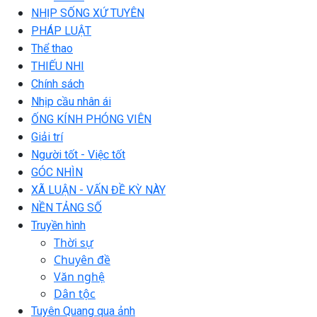
NHỊP SỐNG XỨ TUYÊN
PHÁP LUẬT
Thể thao
THIẾU NHI
Chính sách
Nhịp cầu nhân ái
ỐNG KÍNH PHÓNG VIÊN
Giải trí
Người tốt - Việc tốt
GÓC NHÌN
XÃ LUẬN - VẤN ĐỀ KỲ NÀY
NỀN TẢNG SỐ
Truyền hình
Thời sự
Chuyên đề
Văn nghệ
Dân tộc
Tuyên Quang qua ảnh