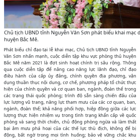
Chủ tịch UBND tỉnh Nguyễn Văn Sơn phát biểu khai mạc 
huyện Bắc Mê.
Phát biểu chỉ đạo tại lễ khai mạc, Chủ tịch UBND tỉnh Nguyễn
Văn Sơn nhấn mạnh, cuộc diễn tập khu vực phòng thủ huyện
Bắc Mê năm 2021 là đợt sinh hoạt chính trị sâu rộng. Thông
qua cuộc diễn tập để nâng cao năng lực lãnh đạo, chỉ đạo
điều hành của cấp ủy đảng, chính quyền địa phương, vận
dụng thuần thục nội dung, cơ chế, phương pháp tổ chức thực
hiện của chính quyền và cơ quan ban, ngành, đoàn thể trong
các trạng thái quốc phòng; trình độ sẵn sàng chiến đấu của
lực lượng vũ trang, năng lực tham mưu của các cơ quan, ban,
ngành, đoàn thể; khả năng phối hợp, hiệp đồng giữa các lực
lượng thực hiện nhiệm vụ trong tình trạng khẩn cấp về quốc
phòng và sang thời chiến, chủ động phòng ngừa và làm thất
bại âm mưu phá hoại của các thế lực thù địch, không để bị
động, bất ngờ trong mọi tình huống; bảo vệ vững chắc khu