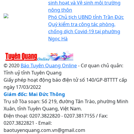
sinh hoạt và Vệ sinh môi trường
nông thôn
Phó Chủ tịch UBND tỉnh Trần Đức
Quý kiểm tra công tác phòng,
chống dịch Covid-19 tại phường
Ngọc Hà
© 2020
Báo Tuyên Quang Online
- Cơ quan chủ quản:
Tỉnh uỷ tỉnh Tuyên Quang
Giấy phép hoạt động báo điện tử số 140/GP-BTTTT cấp
ngày 17/03/2022
Giám đốc: Mai Đức Thông
Trụ sở Tòa soạn: Số 219, đường Tân Trào, phường Minh
Xuân, tỉnh Tuyên Quang, Việt Nam.
Điện thoại: 0207.3822820 - 0207.3817155 / Fax:
0207.3822821 - Email:
baotuyenquang.com.vn@gmail.com