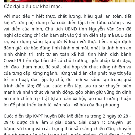
Các đại biểu dự khai mạc.
Với mục tiêu “Thiết thực, chất lượng, hiệu quả, an toàn, tiết
kiệm”, từng nội dung của cuộc diễn tập, trên từng cương vị và
vai diễn của mình, Chủ tịch UBND tỉnh Nguyễn Văn Sơn đề
nghị các đồng chí cần bám sát vào ý định diễn tập mà BCĐ đặt
ra, vận dụng sáng tạo giữa lý luận với thực tiễn; nhận định
đánh giá, dự báo đúng tình hình mọi mặt, nhất là tình hình an
ninh chính trị, trật tự an toàn xã hội, tình hình dịch bệnh
Covid-19 trên địa bàn để có chủ trương, giải pháp lãnh đạo,
chỉ đạo, tham mưu, đề xuất phù hợp với chức năng nhiệm vụ
của từng cấp, từng ngành. Từng vai diễn cần phát huy tốt yếu
tố linh hoạt, độc lập, tự chủ, đổi mới và sáng tạo trong quá
trình diễn tập; để sau cuộc diễn tập, tạo ra sự chuyển biến
mạnh về nhận thức và hành động, góp phần giữ vững ổn định
an ninh chính trị - trật tự an toàn xã hội, tạo môi trường thuận
lợi để phát triển kinh tế, văn hóa - xã hội của địa phương.
Cuộc diễn tập KVPT huyện Bắc Mê diễn ra trong 2 ngày từ 28 –
29.10 được chia làm 3 giai đoạn. Giai đoạn 1: Chuyển lực
lượng vũ trang vào các trạng thái sẵn sàng chiến đấu; chuyển
địa phương vào các trạng thái quốc phòng. Giai đoạn 2: Tổ