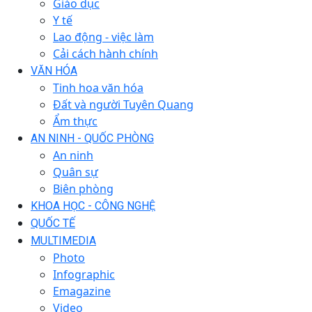
Giáo dục
Y tế
Lao động - việc làm
Cải cách hành chính
VĂN HÓA
Tinh hoa văn hóa
Đất và người Tuyên Quang
Ẩm thực
AN NINH - QUỐC PHÒNG
An ninh
Quân sự
Biên phòng
KHOA HỌC - CÔNG NGHỆ
QUỐC TẾ
MULTIMEDIA
Photo
Infographic
Emagazine
Video