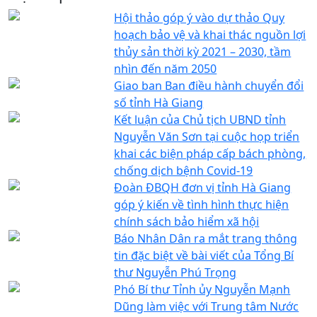
Hội thảo góp ý vào dự thảo Quy
hoạch bảo vệ và khai thác nguồn lợi
thủy sản thời kỳ 2021 – 2030, tầm
nhìn đến năm 2050
Giao ban Ban điều hành chuyển đổi
số tỉnh Hà Giang
Kết luận của Chủ tịch UBND tỉnh
Nguyễn Văn Sơn tại cuộc họp triển
khai các biện pháp cấp bách phòng,
chống dịch bệnh Covid-19
Đoàn ĐBQH đơn vị tỉnh Hà Giang
góp ý kiến về tình hình thực hiện
chính sách bảo hiểm xã hội
Báo Nhân Dân ra mắt trang thông
tin đặc biệt về bài viết của Tổng Bí
thư Nguyễn Phú Trọng
Phó Bí thư Tỉnh ủy Nguyễn Mạnh
Dũng làm việc với Trung tâm Nước