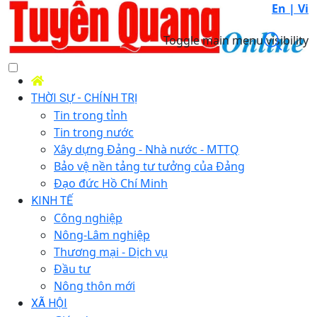
En |
Vi
Toggle main menu visibility
THỜI SỰ - CHÍNH TRỊ
Tin trong tỉnh
Tin trong nước
Xây dựng Đảng - Nhà nước - MTTQ
Bảo vệ nền tảng tư tưởng của Đảng
Đạo đức Hồ Chí Minh
KINH TẾ
Công nghiệp
Nông-Lâm nghiệp
Thương mại - Dịch vụ
Đầu tư
Nông thôn mới
XÃ HỘI