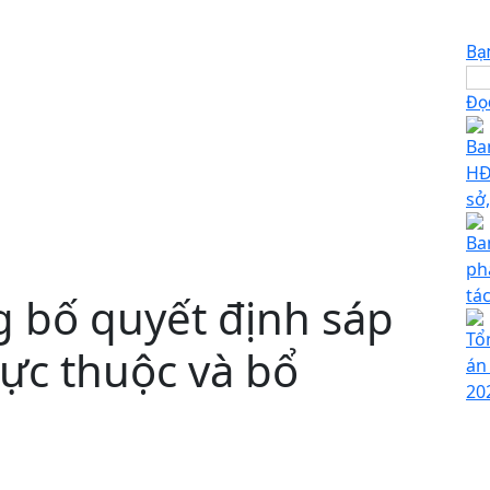
Bạ
Đọc
Ba
HĐ
sở
Ba
ph
tá
 bố quyết định sáp
Tổ
rực thuộc và bổ
án
20