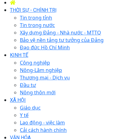
THỜI SỰ - CHÍNH TRỊ
Tin trong tỉnh
Tin trong nước
Xây dựng Đảng - Nhà nước - MTTQ
Bảo vệ nền tảng tư tưởng của Đảng
Đạo đức Hồ Chí Minh
KINH TẾ
Công nghiệp
Nông-Lâm nghiệp
Thương mại - Dịch vụ
Đầu tư
Nông thôn mới
XÃ HỘI
Giáo dục
Y tế
Lao động - việc làm
Cải cách hành chính
VĂN HÓA