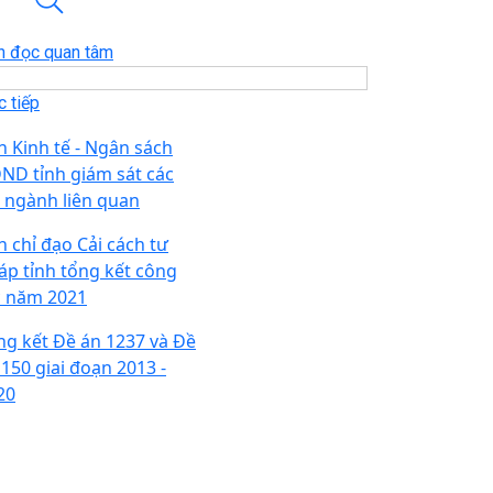
n đọc quan tâm
 tiếp
n Kinh tế - Ngân sách
ND tỉnh giám sát các
, ngành liên quan
n chỉ đạo Cải cách tư
áp tỉnh tổng kết công
c năm 2021
ng kết Đề án 1237 và Đề
 150 giai đoạn 2013 -
20