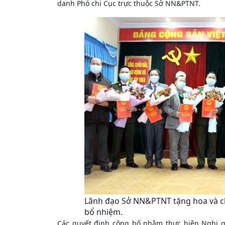
danh Phó chi Cục trực thuộc Sở NN&PTNT.
Lãnh đạo Sở NN&PTNT tặng hoa và ch
bổ nhiệm.
Các quyết định công bố nhằm thực hiện Nghị q