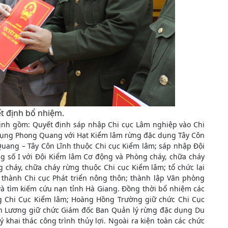
t định bổ nhiệm.
định gồm: Quyết định sáp nhập Chi cục Lâm nghiệp vào Chi
dụng Phong Quang với Hạt Kiểm lâm rừng đặc dụng Tây Côn
uang – Tây Côn Lĩnh thuộc Chi cục Kiểm lâm; sáp nhập Đội
g số I với Đội Kiểm lâm Cơ động và Phòng cháy, chữa cháy
 cháy, chữa cháy rừng thuộc Chi cục Kiểm lâm; tổ chức lại
n thành Chi cục Phát triển nông thôn; thành lập Văn phòng
và tìm kiếm cứu nạn tỉnh Hà Giang. Đồng thời bổ nhiệm các
ng Chi Cục Kiểm lâm; Hoàng Hồng Trường giữ chức Chi Cục
nh Lương giữ chức Giám đốc Ban Quản lý rừng đặc dụng Du
khai thác công trình thủy lợi. Ngoài ra kiện toàn các chức