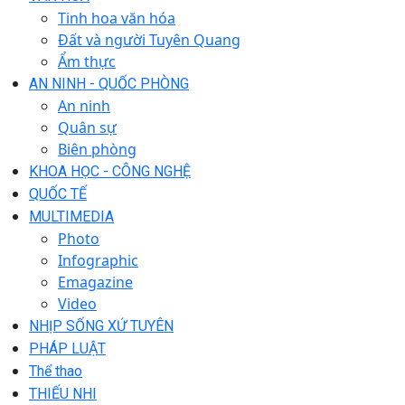
Tinh hoa văn hóa
Đất và người Tuyên Quang
Ẩm thực
AN NINH - QUỐC PHÒNG
An ninh
Quân sự
Biên phòng
KHOA HỌC - CÔNG NGHỆ
QUỐC TẾ
MULTIMEDIA
Photo
Infographic
Emagazine
Video
NHỊP SỐNG XỨ TUYÊN
PHÁP LUẬT
Thể thao
THIẾU NHI