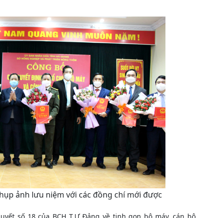
ụp ảnh lưu niệm với các đồng chí mới được
uyết số 18 của BCH T.Ư Đảng về tinh gọn bộ máy, cán bộ