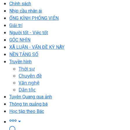
Chính sách
Nhịp cầu nhân ái
ỐNG KÍNH PHÓNG VIÊN
Giải trí
Người tốt - Việc tốt
GÓC NHÌN
XÃ LUẬN - VẤN ĐỀ KỲ NÀY
NỀN TẢNG SỐ
Truyền hình
Thời sự
Chuyên đề
Văn nghệ
Dân tộc
Tuyên Quang qua ảnh
Thông tin quảng bá
Học tập theo Bác