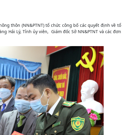
nông thôn (NN&PTNT) tổ chức công bố các quyết định về tổ
oàng Hải Lý, Tỉnh ủy viên, Giám đốc Sở NN&PTNT và các đơn