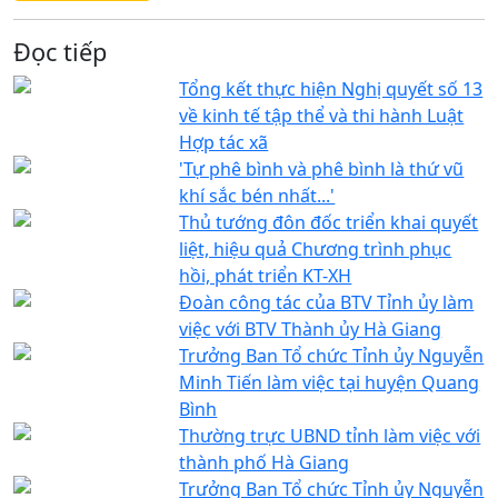
Đọc tiếp
Tổng kết thực hiện Nghị quyết số 13
về kinh tế tập thể và thi hành Luật
Hợp tác xã
'Tự phê bình và phê bình là thứ vũ
khí sắc bén nhất...'
Thủ tướng đôn đốc triển khai quyết
liệt, hiệu quả Chương trình phục
hồi, phát triển KT-XH
Đoàn công tác của BTV Tỉnh ủy làm
việc với BTV Thành ủy Hà Giang
Trưởng Ban Tổ chức Tỉnh ủy Nguyễn
Minh Tiến làm việc tại huyện Quang
Bình
Thường trực UBND tỉnh làm việc với
thành phố Hà Giang
Trưởng Ban Tổ chức Tỉnh ủy Nguyễn