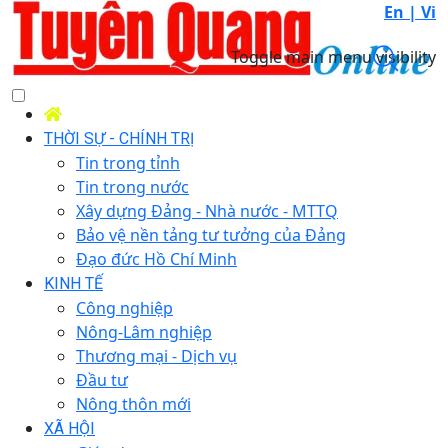
En |
Vi
Toggle main menu visibility
THỜI SỰ - CHÍNH TRỊ
Tin trong tỉnh
Tin trong nước
Xây dựng Đảng - Nhà nước - MTTQ
Bảo vệ nền tảng tư tưởng của Đảng
Đạo đức Hồ Chí Minh
KINH TẾ
Công nghiệp
Nông-Lâm nghiệp
Thương mại - Dịch vụ
Đầu tư
Nông thôn mới
XÃ HỘI