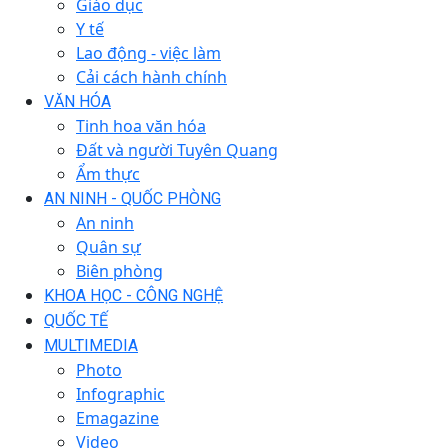
Giáo dục
Y tế
Lao động - việc làm
Cải cách hành chính
VĂN HÓA
Tinh hoa văn hóa
Đất và người Tuyên Quang
Ẩm thực
AN NINH - QUỐC PHÒNG
An ninh
Quân sự
Biên phòng
KHOA HỌC - CÔNG NGHỆ
QUỐC TẾ
MULTIMEDIA
Photo
Infographic
Emagazine
Video