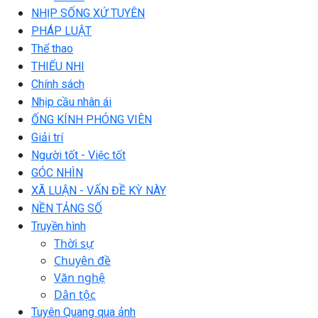
NHỊP SỐNG XỨ TUYÊN
PHÁP LUẬT
Thể thao
THIẾU NHI
Chính sách
Nhịp cầu nhân ái
ỐNG KÍNH PHÓNG VIÊN
Giải trí
Người tốt - Việc tốt
GÓC NHÌN
XÃ LUẬN - VẤN ĐỀ KỲ NÀY
NỀN TẢNG SỐ
Truyền hình
Thời sự
Chuyên đề
Văn nghệ
Dân tộc
Tuyên Quang qua ảnh