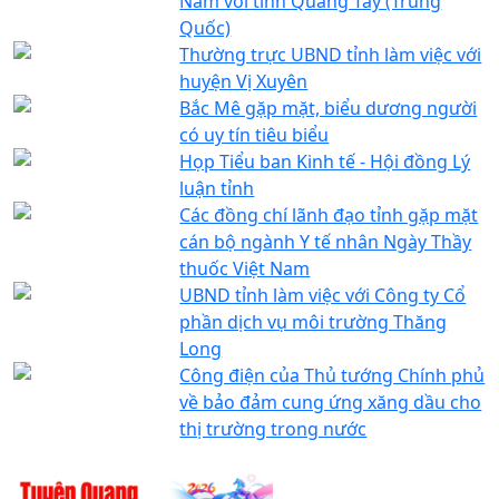
Nam với tỉnh Quảng Tây (Trung
Quốc)
Thường trực UBND tỉnh làm việc với
huyện Vị Xuyên
Bắc Mê gặp mặt, biểu dương người
có uy tín tiêu biểu
Họp Tiểu ban Kinh tế - Hội đồng Lý
luận tỉnh
Các đồng chí lãnh đạo tỉnh gặp mặt
cán bộ ngành Y tế nhân Ngày Thầy
thuốc Việt Nam
UBND tỉnh làm việc với Công ty Cổ
phần dịch vụ môi trường Thăng
Long
Công điện của Thủ tướng Chính phủ
về bảo đảm cung ứng xăng dầu cho
thị trường trong nước