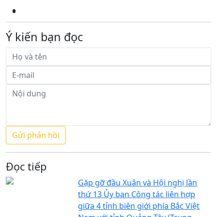
Ý kiến bạn đọc
Đọc tiếp
Gặp gỡ đầu Xuân và Hội nghị lần
thứ 13 Ủy ban Công tác liên hợp
giữa 4 tỉnh biên giới phía Bắc Việt