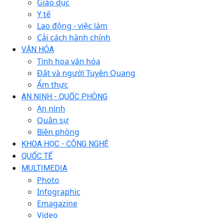
Giáo dục
Y tế
Lao động - việc làm
Cải cách hành chính
VĂN HÓA
Tinh hoa văn hóa
Đất và người Tuyên Quang
Ẩm thực
AN NINH - QUỐC PHÒNG
An ninh
Quân sự
Biên phòng
KHOA HỌC - CÔNG NGHỆ
QUỐC TẾ
MULTIMEDIA
Photo
Infographic
Emagazine
Video