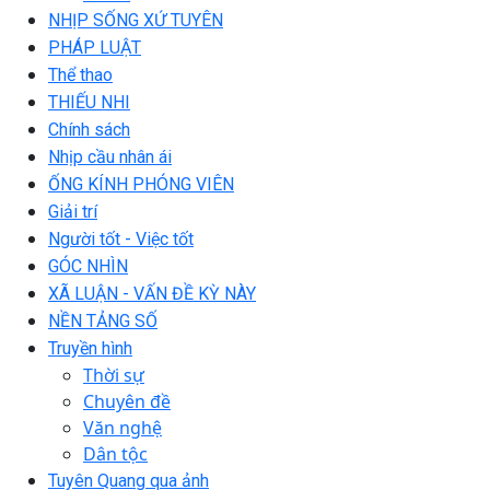
NHỊP SỐNG XỨ TUYÊN
PHÁP LUẬT
Thể thao
THIẾU NHI
Chính sách
Nhịp cầu nhân ái
ỐNG KÍNH PHÓNG VIÊN
Giải trí
Người tốt - Việc tốt
GÓC NHÌN
XÃ LUẬN - VẤN ĐỀ KỲ NÀY
NỀN TẢNG SỐ
Truyền hình
Thời sự
Chuyên đề
Văn nghệ
Dân tộc
Tuyên Quang qua ảnh