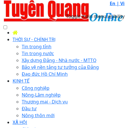
En |
Vi
Toggle main menu visibility
THỜI SỰ - CHÍNH TRỊ
Tin trong tỉnh
Tin trong nước
Xây dựng Đảng - Nhà nước - MTTQ
Bảo vệ nền tảng tư tưởng của Đảng
Đạo đức Hồ Chí Minh
KINH TẾ
Công nghiệp
Nông-Lâm nghiệp
Thương mại - Dịch vụ
Đầu tư
Nông thôn mới
XÃ HỘI