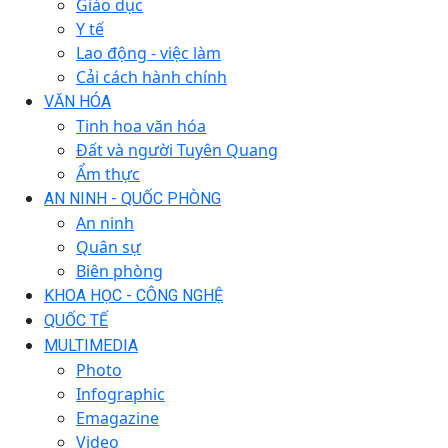
Giáo dục
Y tế
Lao động - việc làm
Cải cách hành chính
VĂN HÓA
Tinh hoa văn hóa
Đất và người Tuyên Quang
Ẩm thực
AN NINH - QUỐC PHÒNG
An ninh
Quân sự
Biên phòng
KHOA HỌC - CÔNG NGHỆ
QUỐC TẾ
MULTIMEDIA
Photo
Infographic
Emagazine
Video