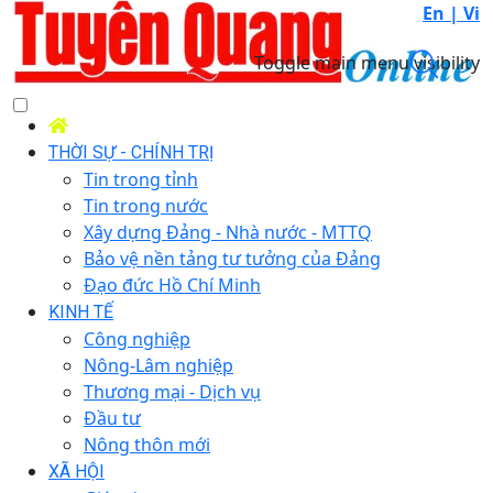
En |
Vi
Toggle main menu visibility
THỜI SỰ - CHÍNH TRỊ
Tin trong tỉnh
Tin trong nước
Xây dựng Đảng - Nhà nước - MTTQ
Bảo vệ nền tảng tư tưởng của Đảng
Đạo đức Hồ Chí Minh
KINH TẾ
Công nghiệp
Nông-Lâm nghiệp
Thương mại - Dịch vụ
Đầu tư
Nông thôn mới
XÃ HỘI