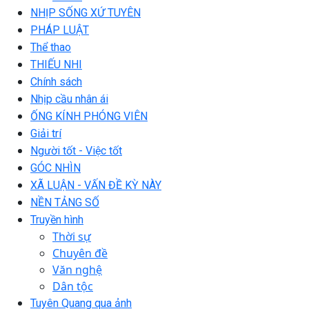
NHỊP SỐNG XỨ TUYÊN
PHÁP LUẬT
Thể thao
THIẾU NHI
Chính sách
Nhịp cầu nhân ái
ỐNG KÍNH PHÓNG VIÊN
Giải trí
Người tốt - Việc tốt
GÓC NHÌN
XÃ LUẬN - VẤN ĐỀ KỲ NÀY
NỀN TẢNG SỐ
Truyền hình
Thời sự
Chuyên đề
Văn nghệ
Dân tộc
Tuyên Quang qua ảnh