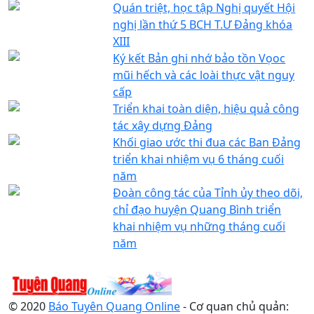
Quán triệt, học tập Nghị quyết Hội
nghị lần thứ 5 BCH T.Ư Đảng khóa
XIII
Ký kết Bản ghi nhớ bảo tồn Vọoc
mũi hếch và các loài thực vật nguy
cấp
Triển khai toàn diện, hiệu quả công
tác xây dựng Đảng
Khối giao ước thi đua các Ban Đảng
triển khai nhiệm vụ 6 tháng cuối
năm
Đoàn công tác của Tỉnh ủy theo dõi,
chỉ đạo huyện Quang Bình triển
khai nhiệm vụ những tháng cuối
năm
© 2020
Báo Tuyên Quang Online
- Cơ quan chủ quản: