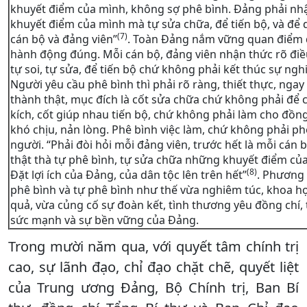
khuyết điểm của mình, không sợ phê bình. Đảng phải nh
khuyết điểm của mình mà tự sửa chữa, để tiến bộ, và để 
(7)
cán bộ và đảng viên”
. Toàn Đảng nắm vững quan điểm 
hành động đúng. Mỗi cán bộ, đảng viên nhận thức rõ điề
tự soi, tự sửa, để tiến bộ chứ không phải kết thúc sự ngh
Người yêu cầu phê bình thì phải rõ ràng, thiết thực, ngay
thành thật, mục đích là cốt sửa chữa chứ không phải để 
kích, cốt giúp nhau tiến bộ, chứ không phải làm cho đồng
khó chịu, nản lòng. Phê bình việc làm, chứ không phải ph
người. “Phải đòi hỏi mỗi đảng viên, trước hết là mỗi cán b
thật thà tự phê bình, tự sửa chữa những khuyết điểm củ
(8)
Đặt lợi ích của Đảng, của dân tộc lên trên hết”
. Phương
phê bình và tự phê bình như thế vừa nghiêm túc, khoa họ
quả, vừa củng cố sự đoàn kết, tình thương yêu đồng chí,
sức mạnh và sự bền vững của Đảng.
Trong mười năm qua, với quyết tâm chính trị
cao, sự lãnh đạo, chỉ đạo chặt chẽ, quyết liệt
của Trung ương Đảng, Bộ Chính trị, Ban Bí