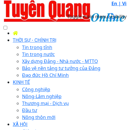
En |
Vi
Toggle main menu visibility
THỜI SỰ - CHÍNH TRỊ
Tin trong tỉnh
Tin trong nước
Xây dựng Đảng - Nhà nước - MTTQ
Bảo vệ nền tảng tư tưởng của Đảng
Đạo đức Hồ Chí Minh
KINH TẾ
Công nghiệp
Nông-Lâm nghiệp
Thương mại - Dịch vụ
Đầu tư
Nông thôn mới
XÃ HỘI