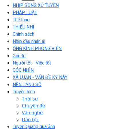
NHỊP SỐNG XỨ TUYÊN
PHÁP LUẬT
Thể thao
THIẾU NHI
Chính sách
Nhịp cầu nhân ái
ỐNG KÍNH PHÓNG VIÊN
Giải trí
Người tốt - Việc tốt
GÓC NHÌN
XÃ LUẬN - VẤN ĐỀ KỲ NÀY
NỀN TẢNG SỐ
Truyền hình
Thời sự
Chuyên đề
Văn nghệ
Dân tộc
Tuyên Quang qua ảnh