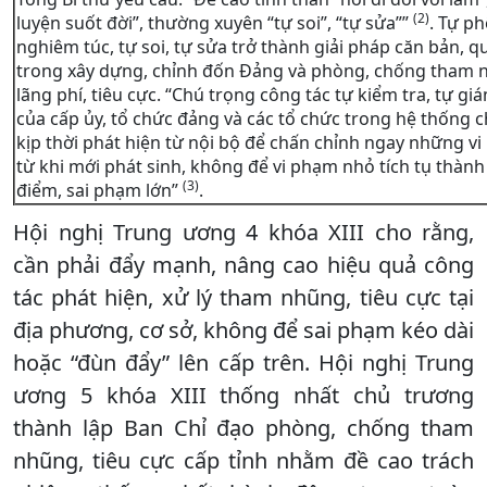
(2)
luyện suốt đời”, thường xuyên “tự soi”, “tự sửa””
. Tự ph
nghiêm túc, tự soi, tự sửa trở thành giải pháp căn bản, qu
trong xây dựng, chỉnh đốn Đảng và phòng, chống tham 
lãng phí, tiêu cực. “Chú trọng công tác tự kiểm tra, tự gi
của cấp ủy, tổ chức đảng và các tổ chức trong hệ thống ch
kịp thời phát hiện từ nội bộ để chấn chỉnh ngay những v
từ khi mới phát sinh, không để vi phạm nhỏ tích tụ thành
(3)
điểm, sai phạm lớn”
.
Hội nghị Trung ương 4 khóa XIII cho rằng,
cần phải đẩy mạnh, nâng cao hiệu quả công
tác phát hiện, xử lý tham nhũng, tiêu cực tại
địa phương, cơ sở, không để sai phạm kéo dài
hoặc “đùn đẩy” lên cấp trên. Hội nghị Trung
ương 5 khóa XIII thống nhất chủ trương
thành lập Ban Chỉ đạo phòng, chống tham
nhũng, tiêu cực cấp tỉnh nhằm đề cao trách