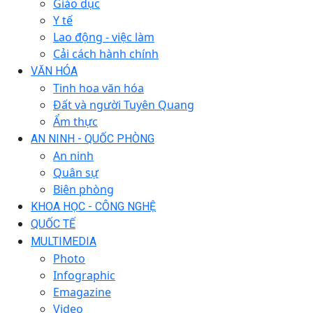
Giáo dục
Y tế
Lao động - việc làm
Cải cách hành chính
VĂN HÓA
Tinh hoa văn hóa
Đất và người Tuyên Quang
Ẩm thực
AN NINH - QUỐC PHÒNG
An ninh
Quân sự
Biên phòng
KHOA HỌC - CÔNG NGHỆ
QUỐC TẾ
MULTIMEDIA
Photo
Infographic
Emagazine
Video