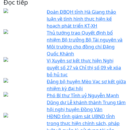
Đọc tiếp
Đoàn ĐBQH tỉnh Hà Giang thảo
luận về tình hình thực hiện kế
hoạch phát triển KT-XH
Thủ tướng trao Quyết định bổ
nhiệm Bộ trưởng Bộ Tài nguyên và
Môi trường cho đồng chí Đặng
Quốc Khánh
Vị Xuyên sơ kết thực hiện Nghị
quyết số 27 và Chỉ thị số 09 về xóa
bỏ hủ tục
Đảng bộ huyện Mèo Vạc sơ kết giữa
nhiệm kỳ đại hội
Phó Bí thư Tỉnh uỷ Nguyễn Mạnh
Dũng dự Lễ khánh thành Trung tâm
hội nghị huyện Đồng Văn
HĐND tỉnh giám sát UBND tỉnh
trong thực hiện chính sách, pháp