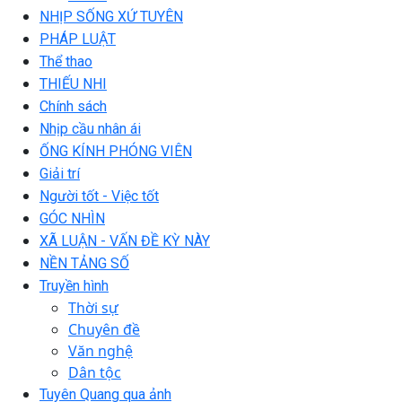
NHỊP SỐNG XỨ TUYÊN
PHÁP LUẬT
Thể thao
THIẾU NHI
Chính sách
Nhịp cầu nhân ái
ỐNG KÍNH PHÓNG VIÊN
Giải trí
Người tốt - Việc tốt
GÓC NHÌN
XÃ LUẬN - VẤN ĐỀ KỲ NÀY
NỀN TẢNG SỐ
Truyền hình
Thời sự
Chuyên đề
Văn nghệ
Dân tộc
Tuyên Quang qua ảnh