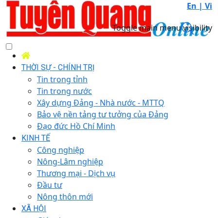
En |
Vi
Toggle main menu visibility
THỜI SỰ - CHÍNH TRỊ
Tin trong tỉnh
Tin trong nước
Xây dựng Đảng - Nhà nước - MTTQ
Bảo vệ nền tảng tư tưởng của Đảng
Đạo đức Hồ Chí Minh
KINH TẾ
Công nghiệp
Nông-Lâm nghiệp
Thương mại - Dịch vụ
Đầu tư
Nông thôn mới
XÃ HỘI