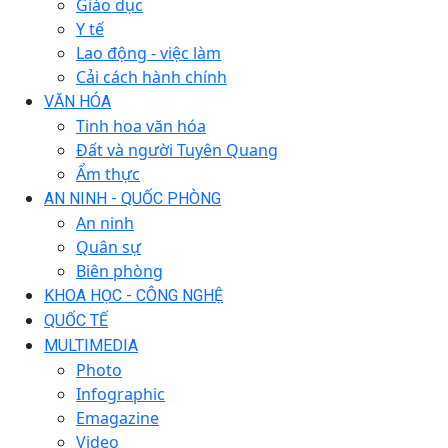
Giáo dục
Y tế
Lao động - việc làm
Cải cách hành chính
VĂN HÓA
Tinh hoa văn hóa
Đất và người Tuyên Quang
Ẩm thực
AN NINH - QUỐC PHÒNG
An ninh
Quân sự
Biên phòng
KHOA HỌC - CÔNG NGHỆ
QUỐC TẾ
MULTIMEDIA
Photo
Infographic
Emagazine
Video