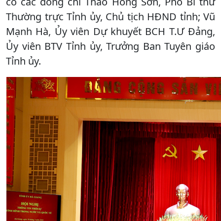
có các đồng chí Thào Hồng Sơn, Phó Bí thư
Thường trực Tỉnh ủy, Chủ tịch HĐND tỉnh; Vũ
Mạnh Hà, Ủy viên Dự khuyết BCH T.Ư Đảng,
Ủy viên BTV Tỉnh ủy, Trưởng Ban Tuyên giáo
Tỉnh ủy.