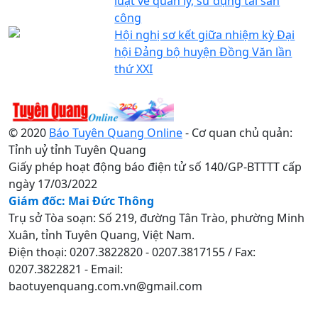
luật về quản lý, sử dụng tài sản
công
Hội nghị sơ kết giữa nhiệm kỳ Đại
hội Đảng bộ huyện Đồng Văn lần
thứ XXI
© 2020
Báo Tuyên Quang Online
- Cơ quan chủ quản:
Tỉnh uỷ tỉnh Tuyên Quang
Giấy phép hoạt động báo điện tử số 140/GP-BTTTT cấp
ngày 17/03/2022
Giám đốc: Mai Đức Thông
Trụ sở Tòa soạn: Số 219, đường Tân Trào, phường Minh
Xuân, tỉnh Tuyên Quang, Việt Nam.
Điện thoại: 0207.3822820 - 0207.3817155 / Fax:
0207.3822821 - Email:
baotuyenquang.com.vn@gmail.com