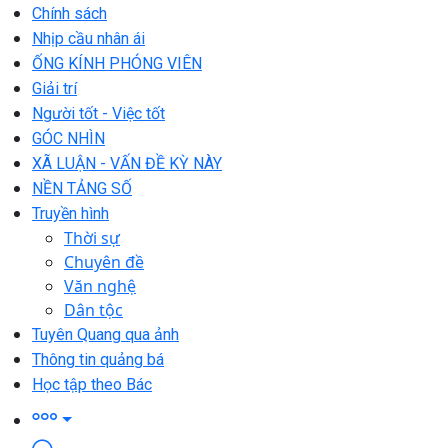
Chính sách
Nhịp cầu nhân ái
ỐNG KÍNH PHÓNG VIÊN
Giải trí
Người tốt - Việc tốt
GÓC NHÌN
XÃ LUẬN - VẤN ĐỀ KỲ NÀY
NỀN TẢNG SỐ
Truyền hình
Thời sự
Chuyên đề
Văn nghệ
Dân tộc
Tuyên Quang qua ảnh
Thông tin quảng bá
Học tập theo Bác