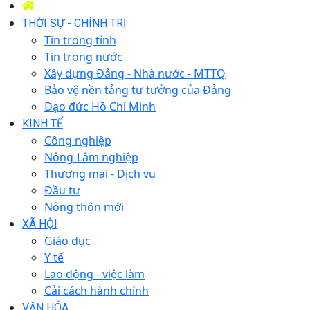
THỜI SỰ - CHÍNH TRỊ
Tin trong tỉnh
Tin trong nước
Xây dựng Đảng - Nhà nước - MTTQ
Bảo vệ nền tảng tư tưởng của Đảng
Đạo đức Hồ Chí Minh
KINH TẾ
Công nghiệp
Nông-Lâm nghiệp
Thương mại - Dịch vụ
Đầu tư
Nông thôn mới
XÃ HỘI
Giáo dục
Y tế
Lao động - việc làm
Cải cách hành chính
VĂN HÓA