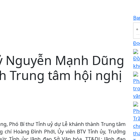
Bạ
Đọc
 uỷ Nguyễn Mạnh Dũng
Đồ
kh
h Trung tâm hội nghị
Ph
tr
vă
Ph
Tr
ng, Phó Bí thư Tỉnh uỷ dự Lễ khánh thành Trung tâm
ch
 chí Hoàng Đình Phới, Ủy viên BTV Tỉnh ủy, Trưởng
th
hức Tỉnh ủy; lãnh đạo Sở Văn hóa, TT&DL; lãnh đạo