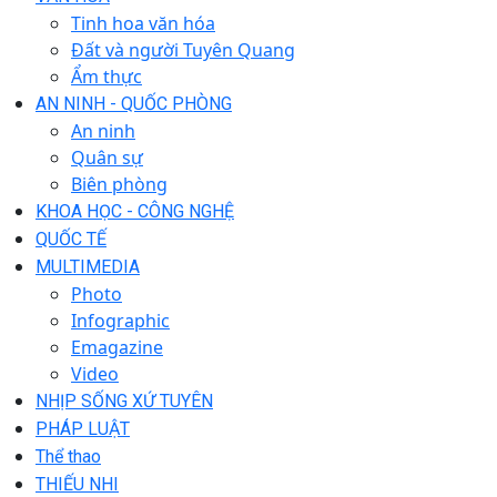
Tinh hoa văn hóa
Đất và người Tuyên Quang
Ẩm thực
AN NINH - QUỐC PHÒNG
An ninh
Quân sự
Biên phòng
KHOA HỌC - CÔNG NGHỆ
QUỐC TẾ
MULTIMEDIA
Photo
Infographic
Emagazine
Video
NHỊP SỐNG XỨ TUYÊN
PHÁP LUẬT
Thể thao
THIẾU NHI