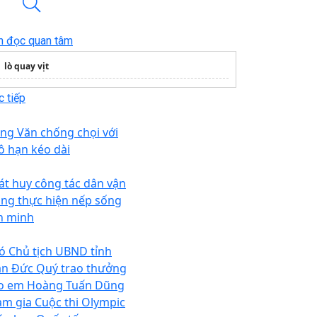
n đọc quan tâm
lò quay vịt
 tiếp
ng Văn chống chọi với
ô hạn kéo dài
át huy công tác dân vận
ong thực hiện nếp sống
n minh
ó Chủ tịch UBND tỉnh
ần Đức Quý trao thưởng
o em Hoàng Tuấn Dũng
am gia Cuộc thi Olympic