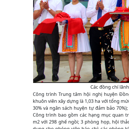
Các đồng chí lãn
Công trình Trung tâm hội nghị huyện Đồng
khuôn viên xây dựng là 1,03 ha với tổng mức
30% và ngân sách huyện tự đảm bảo 70%); t
Công trình bao gồm các hạng mục quan trọ
m2 với 298 ghế ngồi; 3 phòng họp, hội th
dụng cho phóng viên báo chí; các phòng kỹ