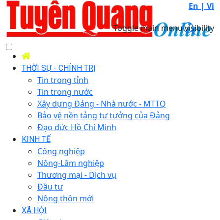
En |
Vi
Toggle main menu visibility
THỜI SỰ - CHÍNH TRỊ
Tin trong tỉnh
Tin trong nước
Xây dựng Đảng - Nhà nước - MTTQ
Bảo vệ nền tảng tư tưởng của Đảng
Đạo đức Hồ Chí Minh
KINH TẾ
Công nghiệp
Nông-Lâm nghiệp
Thương mại - Dịch vụ
Đầu tư
Nông thôn mới
XÃ HỘI