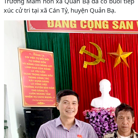
Trường Mầm non xã Quản Bạ đã có buổi tiếp
xúc cử tri tại xã Cán Tỷ, huyện Quản Bạ.