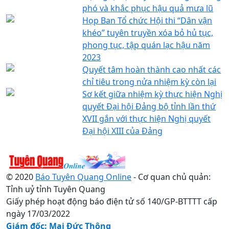
phó và khắc phục hậu quả mưa lũ
Họp Ban Tổ chức Hội thi “Dân vận
khéo” tuyên truyền xóa bỏ hủ tục,
phong tục, tập quán lạc hậu năm
2023
Quyết tâm hoàn thành cao nhất các
chỉ tiêu trong nửa nhiệm kỳ còn lại
Sơ kết giữa nhiệm kỳ thực hiện Nghị
quyết Đại hội Đảng bộ tỉnh lần thứ
XVII gắn với thực hiện Nghị quyết
Đại hội XIII của Đảng
© 2020
Báo Tuyên Quang Online
- Cơ quan chủ quản:
Tỉnh uỷ tỉnh Tuyên Quang
Giấy phép hoạt động báo điện tử số 140/GP-BTTTT cấp
ngày 17/03/2022
Giám đốc: Mai Đức Thông