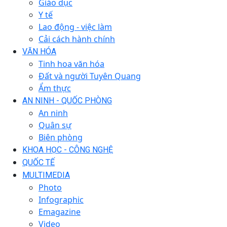
Giáo dục
Y tế
Lao động - việc làm
Cải cách hành chính
VĂN HÓA
Tinh hoa văn hóa
Đất và người Tuyên Quang
Ẩm thực
AN NINH - QUỐC PHÒNG
An ninh
Quân sự
Biên phòng
KHOA HỌC - CÔNG NGHỆ
QUỐC TẾ
MULTIMEDIA
Photo
Infographic
Emagazine
Video