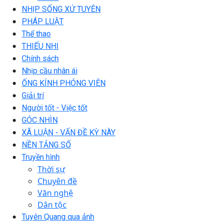
NHỊP SỐNG XỨ TUYÊN
PHÁP LUẬT
Thể thao
THIẾU NHI
Chính sách
Nhịp cầu nhân ái
ỐNG KÍNH PHÓNG VIÊN
Giải trí
Người tốt - Việc tốt
GÓC NHÌN
XÃ LUẬN - VẤN ĐỀ KỲ NÀY
NỀN TẢNG SỐ
Truyền hình
Thời sự
Chuyên đề
Văn nghệ
Dân tộc
Tuyên Quang qua ảnh