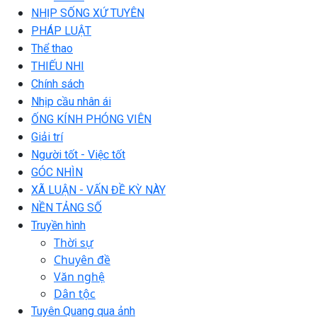
NHỊP SỐNG XỨ TUYÊN
PHÁP LUẬT
Thể thao
THIẾU NHI
Chính sách
Nhịp cầu nhân ái
ỐNG KÍNH PHÓNG VIÊN
Giải trí
Người tốt - Việc tốt
GÓC NHÌN
XÃ LUẬN - VẤN ĐỀ KỲ NÀY
NỀN TẢNG SỐ
Truyền hình
Thời sự
Chuyên đề
Văn nghệ
Dân tộc
Tuyên Quang qua ảnh