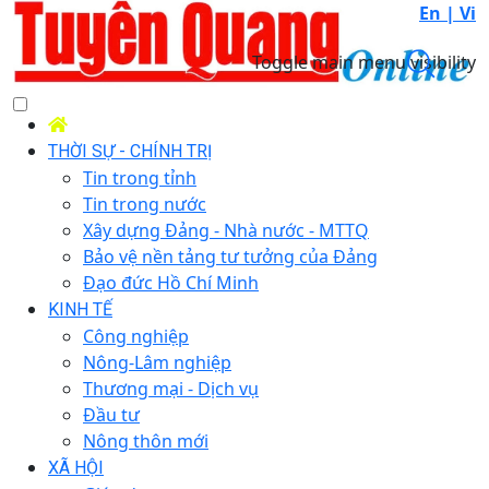
En |
Vi
Toggle main menu visibility
THỜI SỰ - CHÍNH TRỊ
Tin trong tỉnh
Tin trong nước
Xây dựng Đảng - Nhà nước - MTTQ
Bảo vệ nền tảng tư tưởng của Đảng
Đạo đức Hồ Chí Minh
KINH TẾ
Công nghiệp
Nông-Lâm nghiệp
Thương mại - Dịch vụ
Đầu tư
Nông thôn mới
XÃ HỘI