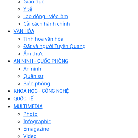
Giáo dục
Y tế
Lao động - việc làm
Cải cách hành chính
VĂN HÓA
Tinh hoa văn hóa
Đất và người Tuyên Quang
Ẩm thực
AN NINH - QUỐC PHÒNG
An ninh
Quân sự
Biên phòng
KHOA HỌC - CÔNG NGHỆ
QUỐC TẾ
MULTIMEDIA
Photo
Infographic
Emagazine
Video