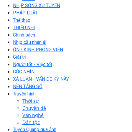
NHỊP SỐNG XỨ TUYÊN
PHÁP LUẬT
Thể thao
THIẾU NHI
Chính sách
Nhịp cầu nhân ái
ỐNG KÍNH PHÓNG VIÊN
Giải trí
Người tốt - Việc tốt
GÓC NHÌN
XÃ LUẬN - VẤN ĐỀ KỲ NÀY
NỀN TẢNG SỐ
Truyền hình
Thời sự
Chuyên đề
Văn nghệ
Dân tộc
Tuyên Quang qua ảnh