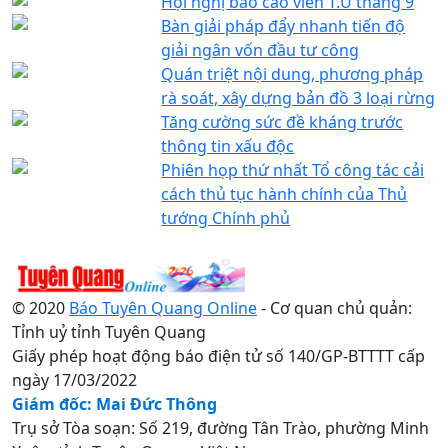
Hội nghị báo cáo viên T.Ư tháng 9
Bàn giải pháp đẩy nhanh tiến độ
giải ngân vốn đầu tư công
Quán triệt nội dung, phương pháp
rà soát, xây dựng bản đồ 3 loại rừng
Tăng cường sức đề kháng trước
thông tin xấu độc
Phiên họp thứ nhất Tổ công tác cải
cách thủ tục hành chính của Thủ
tướng Chính phủ
© 2020
Báo Tuyên Quang Online
- Cơ quan chủ quản:
Tỉnh uỷ tỉnh Tuyên Quang
Giấy phép hoạt động báo điện tử số 140/GP-BTTTT cấp
ngày 17/03/2022
Giám đốc: Mai Đức Thông
Trụ sở Tòa soạn: Số 219, đường Tân Trào, phường Minh