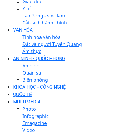
Giáo dục
Y tế
Lao động - việc làm
Cải cách hành chính
VĂN HÓA
Tinh hoa văn hóa
Đất và người Tuyên Quang
Ẩm thực
AN NINH - QUỐC PHÒNG
An ninh
Quân sự
Biên phòng
KHOA HỌC - CÔNG NGHỆ
QUỐC TẾ
MULTIMEDIA
Photo
Infographic
Emagazine
Video