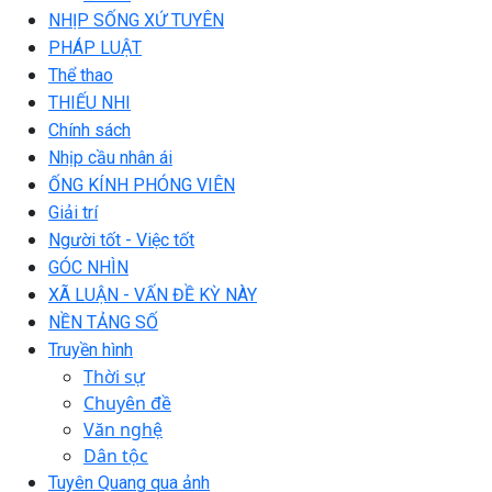
NHỊP SỐNG XỨ TUYÊN
PHÁP LUẬT
Thể thao
THIẾU NHI
Chính sách
Nhịp cầu nhân ái
ỐNG KÍNH PHÓNG VIÊN
Giải trí
Người tốt - Việc tốt
GÓC NHÌN
XÃ LUẬN - VẤN ĐỀ KỲ NÀY
NỀN TẢNG SỐ
Truyền hình
Thời sự
Chuyên đề
Văn nghệ
Dân tộc
Tuyên Quang qua ảnh