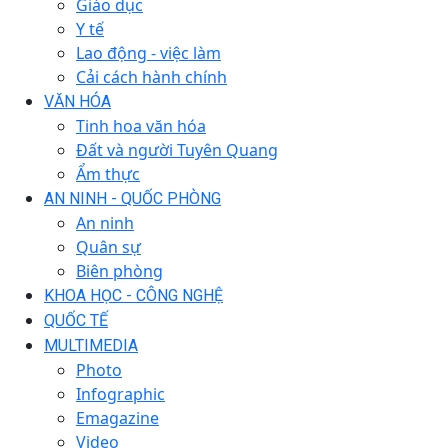
Giáo dục
Y tế
Lao động - việc làm
Cải cách hành chính
VĂN HÓA
Tinh hoa văn hóa
Đất và người Tuyên Quang
Ẩm thực
AN NINH - QUỐC PHÒNG
An ninh
Quân sự
Biên phòng
KHOA HỌC - CÔNG NGHỆ
QUỐC TẾ
MULTIMEDIA
Photo
Infographic
Emagazine
Video