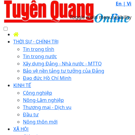
En |
Vi
Toggle main menu visibility
THỜI SỰ - CHÍNH TRỊ
Tin trong tỉnh
Tin trong nước
Xây dựng Đảng - Nhà nước - MTTQ
Bảo vệ nền tảng tư tưởng của Đảng
Đạo đức Hồ Chí Minh
KINH TẾ
Công nghiệp
Nông-Lâm nghiệp
Thương mại - Dịch vụ
Đầu tư
Nông thôn mới
XÃ HỘI