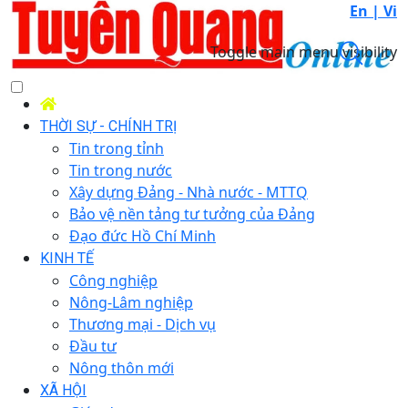
En |
Vi
Toggle main menu visibility
THỜI SỰ - CHÍNH TRỊ
Tin trong tỉnh
Tin trong nước
Xây dựng Đảng - Nhà nước - MTTQ
Bảo vệ nền tảng tư tưởng của Đảng
Đạo đức Hồ Chí Minh
KINH TẾ
Công nghiệp
Nông-Lâm nghiệp
Thương mại - Dịch vụ
Đầu tư
Nông thôn mới
XÃ HỘI