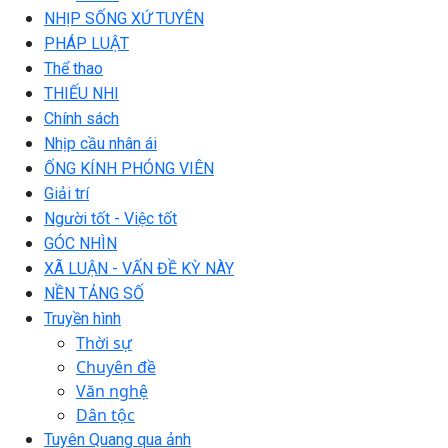
NHỊP SỐNG XỨ TUYÊN
PHÁP LUẬT
Thể thao
THIẾU NHI
Chính sách
Nhịp cầu nhân ái
ỐNG KÍNH PHÓNG VIÊN
Giải trí
Người tốt - Việc tốt
GÓC NHÌN
XÃ LUẬN - VẤN ĐỀ KỲ NÀY
NỀN TẢNG SỐ
Truyền hình
Thời sự
Chuyên đề
Văn nghệ
Dân tộc
Tuyên Quang qua ảnh