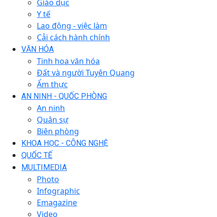
Giáo dục
Y tế
Lao động - việc làm
Cải cách hành chính
VĂN HÓA
Tinh hoa văn hóa
Đất và người Tuyên Quang
Ẩm thực
AN NINH - QUỐC PHÒNG
An ninh
Quân sự
Biên phòng
KHOA HỌC - CÔNG NGHỆ
QUỐC TẾ
MULTIMEDIA
Photo
Infographic
Emagazine
Video