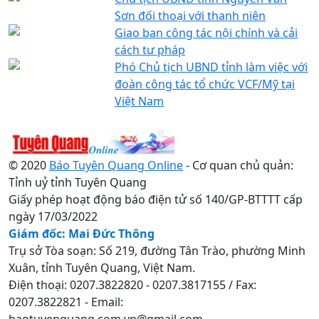
Sơn đối thoại với thanh niên
Giao ban công tác nội chính và cải
cách tư pháp
Phó Chủ tịch UBND tỉnh làm việc với
đoàn công tác tổ chức VCF/Mỹ tại
Việt Nam
© 2020
Báo Tuyên Quang Online
- Cơ quan chủ quản:
Tỉnh uỷ tỉnh Tuyên Quang
Giấy phép hoạt động báo điện tử số 140/GP-BTTTT cấp
ngày 17/03/2022
Giám đốc: Mai Đức Thông
Trụ sở Tòa soạn: Số 219, đường Tân Trào, phường Minh
Xuân, tỉnh Tuyên Quang, Việt Nam.
Điện thoại: 0207.3822820 - 0207.3817155 / Fax:
0207.3822821 - Email:
baotuyenquang.com.vn@gmail.com