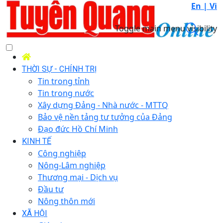
En |
Vi
Toggle main menu visibility
THỜI SỰ - CHÍNH TRỊ
Tin trong tỉnh
Tin trong nước
Xây dựng Đảng - Nhà nước - MTTQ
Bảo vệ nền tảng tư tưởng của Đảng
Đạo đức Hồ Chí Minh
KINH TẾ
Công nghiệp
Nông-Lâm nghiệp
Thương mại - Dịch vụ
Đầu tư
Nông thôn mới
XÃ HỘI