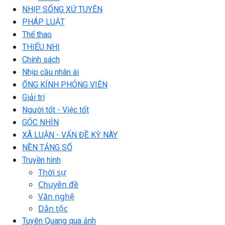
NHỊP SỐNG XỨ TUYÊN
PHÁP LUẬT
Thể thao
THIẾU NHI
Chính sách
Nhịp cầu nhân ái
ỐNG KÍNH PHÓNG VIÊN
Giải trí
Người tốt - Việc tốt
GÓC NHÌN
XÃ LUẬN - VẤN ĐỀ KỲ NÀY
NỀN TẢNG SỐ
Truyền hình
Thời sự
Chuyên đề
Văn nghệ
Dân tộc
Tuyên Quang qua ảnh