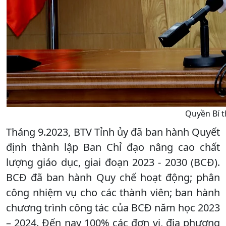
Quyền Bí t
Tháng 9.2023, BTV Tỉnh ủy đã ban hành Quyết
định thành lập Ban Chỉ đạo nâng cao chất
lượng giáo dục, giai đoạn 2023 - 2030 (BCĐ).
BCĐ đã ban hành Quy chế hoạt động; phân
công nhiệm vụ cho các thành viên; ban hành
chương trình công tác của BCĐ năm học 2023
– 2024. Đến nay 100% các đơn vị, địa phương