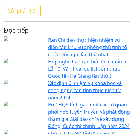
Đọc tiếp
Ban Chỉ đạo thực hiện nhiệm vụ
diễn tập khu vực phòng thủ tỉnh tổ
chức Hội nghị lần thứ nhất
Họp nghe báo cáo tiến độ chuẩn bị
Lễ hội Văn hóa, du lịch, ẩm thực
Quốc tế - Hà Giang lần thứ I
Xác định 6 nhiệm vụ khoa học và
công nghệ cấp tỉnh thực hiện từ
năm 2024
Bộ CHQS tỉnh gặp mặt các cơ quan
phối hợp tuyên truyền và phát động
tham gia Giải báo chí về xây dựng
Đảng, Cuộc thi chính luận năm 2024
Chủ tịch UBND tỉnh Nguyễn Văn