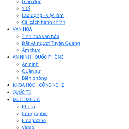
Giáo dục
Y tế
Lao động - việc làm
Cải cách hành chính
VĂN HÓA
Tinh hoa văn hóa
Đất và người Tuyên Quang
Ẩm thực
AN NINH - QUỐC PHÒNG
An ninh
Quân sự
Biên phòng
KHOA HỌC - CÔNG NGHỆ
QUỐC TẾ
MULTIMEDIA
Photo
Infographic
Emagazine
Video