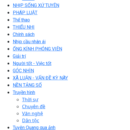
NHỊP SỐNG XỨ TUYÊN
PHÁP LUẬT
Thể thao
THIẾU NHI
Chính sách
Nhịp cầu nhân ái
ỐNG KÍNH PHÓNG VIÊN
Giải trí
Người tốt - Việc tốt
GÓC NHÌN
XÃ LUẬN - VẤN ĐỀ KỲ NÀY
NỀN TẢNG SỐ
Truyền hình
Thời sự
Chuyên đề
Văn nghệ
Dân tộc
Tuyên Quang qua ảnh