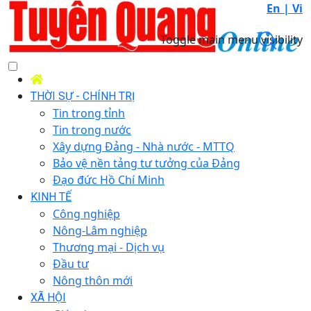
En |
Vi
Toggle main menu visibility
THỜI SỰ - CHÍNH TRỊ
Tin trong tỉnh
Tin trong nước
Xây dựng Đảng - Nhà nước - MTTQ
Bảo vệ nền tảng tư tưởng của Đảng
Đạo đức Hồ Chí Minh
KINH TẾ
Công nghiệp
Nông-Lâm nghiệp
Thương mại - Dịch vụ
Đầu tư
Nông thôn mới
XÃ HỘI