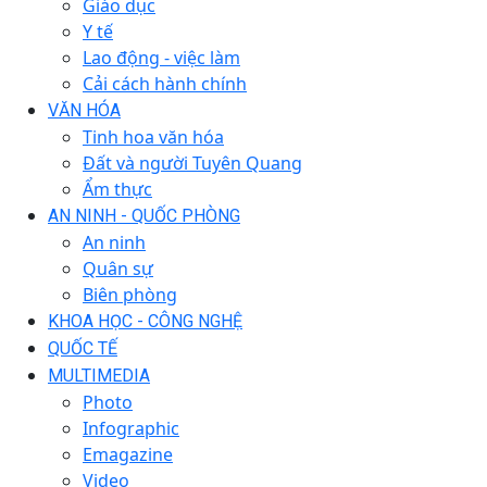
Giáo dục
Y tế
Lao động - việc làm
Cải cách hành chính
VĂN HÓA
Tinh hoa văn hóa
Đất và người Tuyên Quang
Ẩm thực
AN NINH - QUỐC PHÒNG
An ninh
Quân sự
Biên phòng
KHOA HỌC - CÔNG NGHỆ
QUỐC TẾ
MULTIMEDIA
Photo
Infographic
Emagazine
Video