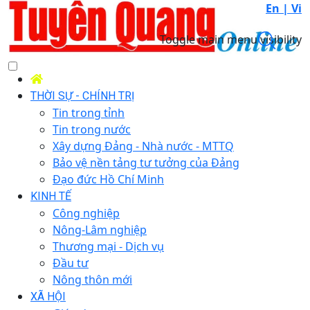
En |
Vi
Toggle main menu visibility
THỜI SỰ - CHÍNH TRỊ
Tin trong tỉnh
Tin trong nước
Xây dựng Đảng - Nhà nước - MTTQ
Bảo vệ nền tảng tư tưởng của Đảng
Đạo đức Hồ Chí Minh
KINH TẾ
Công nghiệp
Nông-Lâm nghiệp
Thương mại - Dịch vụ
Đầu tư
Nông thôn mới
XÃ HỘI