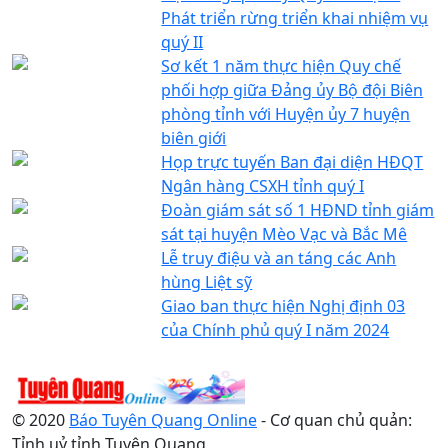
Phát triển rừng triển khai nhiệm vụ
quý II
Sơ kết 1 năm thực hiện Quy chế
phối hợp giữa Đảng ủy Bộ đội Biên
phòng tỉnh với Huyện ủy 7 huyện
biên giới
Họp trực tuyến Ban đại diện HĐQT
Ngân hàng CSXH tỉnh quý I
Đoàn giám sát số 1 HĐND tỉnh giám
sát tại huyện Mèo Vạc và Bắc Mê
Lễ truy điệu và an táng các Anh
hùng Liệt sỹ
Giao ban thực hiện Nghị định 03
của Chính phủ quý I năm 2024
© 2020
Báo Tuyên Quang Online
- Cơ quan chủ quản:
Tỉnh uỷ tỉnh Tuyên Quang