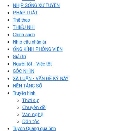
NHỊP SỐNG XỨ TUYÊN
PHÁP LUẬT
Thể thao
THIẾU NHI
Chính sách
Nhịp cầu nhân ái
ỐNG KÍNH PHÓNG VIÊN
Giải trí
Người tốt - Việc tốt
GÓC NHÌN
XÃ LUẬN - VẤN ĐỀ KỲ NÀY
NỀN TẢNG SỐ
Truyền hình
Thời sự
Chuyên đề
Văn nghệ
Dân tộc
Tuyên Quang qua ảnh