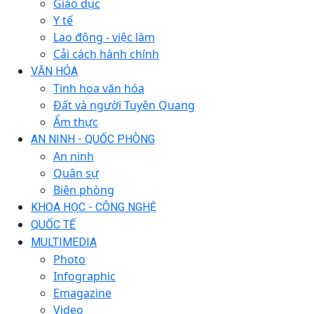
Giáo dục
Y tế
Lao động - việc làm
Cải cách hành chính
VĂN HÓA
Tinh hoa văn hóa
Đất và người Tuyên Quang
Ẩm thực
AN NINH - QUỐC PHÒNG
An ninh
Quân sự
Biên phòng
KHOA HỌC - CÔNG NGHỆ
QUỐC TẾ
MULTIMEDIA
Photo
Infographic
Emagazine
Video