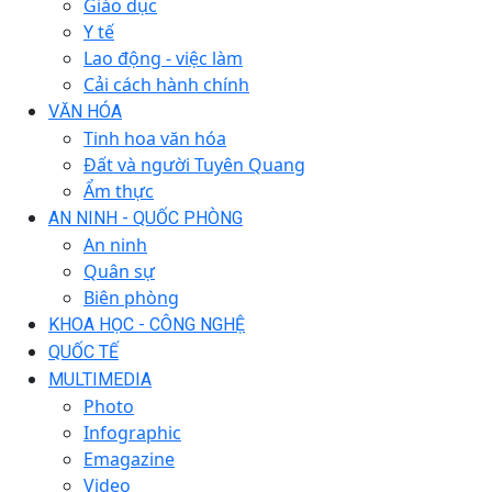
Giáo dục
Y tế
Lao động - việc làm
Cải cách hành chính
VĂN HÓA
Tinh hoa văn hóa
Đất và người Tuyên Quang
Ẩm thực
AN NINH - QUỐC PHÒNG
An ninh
Quân sự
Biên phòng
KHOA HỌC - CÔNG NGHỆ
QUỐC TẾ
MULTIMEDIA
Photo
Infographic
Emagazine
Video