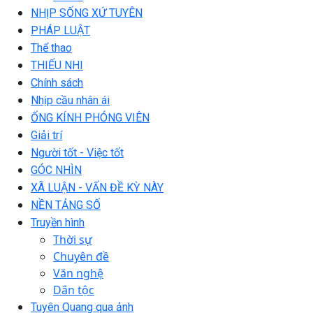
NHỊP SỐNG XỨ TUYÊN
PHÁP LUẬT
Thể thao
THIẾU NHI
Chính sách
Nhịp cầu nhân ái
ỐNG KÍNH PHÓNG VIÊN
Giải trí
Người tốt - Việc tốt
GÓC NHÌN
XÃ LUẬN - VẤN ĐỀ KỲ NÀY
NỀN TẢNG SỐ
Truyền hình
Thời sự
Chuyên đề
Văn nghệ
Dân tộc
Tuyên Quang qua ảnh