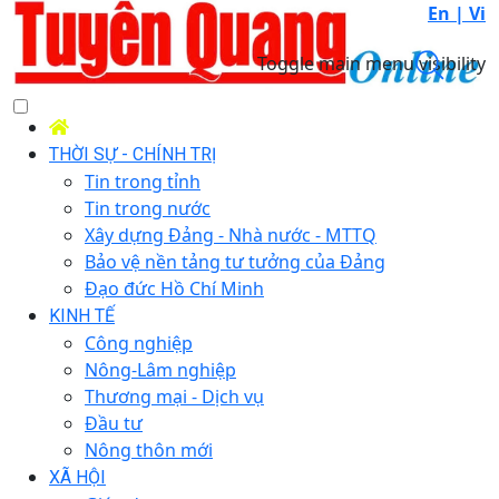
En |
Vi
Toggle main menu visibility
THỜI SỰ - CHÍNH TRỊ
Tin trong tỉnh
Tin trong nước
Xây dựng Đảng - Nhà nước - MTTQ
Bảo vệ nền tảng tư tưởng của Đảng
Đạo đức Hồ Chí Minh
KINH TẾ
Công nghiệp
Nông-Lâm nghiệp
Thương mại - Dịch vụ
Đầu tư
Nông thôn mới
XÃ HỘI