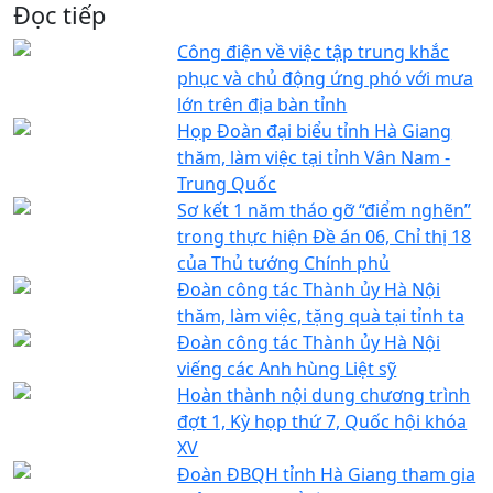
Đọc tiếp
Công điện về việc tập trung khắc
phục và chủ động ứng phó với mưa
lớn trên địa bàn tỉnh
Họp Đoàn đại biểu tỉnh Hà Giang
thăm, làm việc tại tỉnh Vân Nam -
Trung Quốc
Sơ kết 1 năm tháo gỡ “điểm nghẽn”
trong thực hiện Đề án 06, Chỉ thị 18
của Thủ tướng Chính phủ
Đoàn công tác Thành ủy Hà Nội
thăm, làm việc, tặng quà tại tỉnh ta
Đoàn công tác Thành ủy Hà Nội
viếng các Anh hùng Liệt sỹ
Hoàn thành nội dung chương trình
đợt 1, Kỳ họp thứ 7, Quốc hội khóa
XV
Đoàn ĐBQH tỉnh Hà Giang tham gia