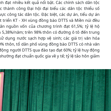
nh đạt nhiều kết quả nổi bật. Các chính sách dân tộc
c thành công Đại hội đại biểu các dân tộc thiểu số
 vực công tác dân tộc. Đặc biệt, các dự án, tiểu dự án
 triển KT - XH vùng đồng bào DTTS và Miền núi đều
ngân nguồn vốn của chương trình đạt 61,5%; tỷ lệ hộ
 5,38%/năm; trên 98% thôn có đường ô tô đến trung
 dụng nước sạch hợp vệ sinh; các giá trị văn hóa
90% thôn, tổ dân phố vùng đồng bào DTTS có nhà văn
 động người DTTS qua đào tạo đạt 60%; tỷ lệ huy động
 phường đạt chuẩn quốc gia về y tế; tỷ lệ tảo hôn giảm