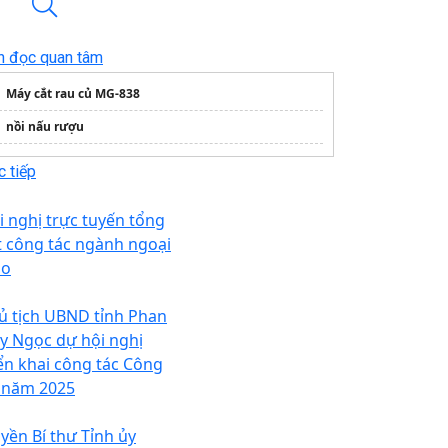
n đọc quan tâm
Máy cắt rau củ MG-838
nồi nấu rượu
 tiếp
i nghị trực tuyến tổng
t công tác ngành ngoại
ao
ủ tịch UBND tỉnh Phan
y Ngọc dự hội nghị
iển khai công tác Công
 năm 2025
yền Bí thư Tỉnh ủy