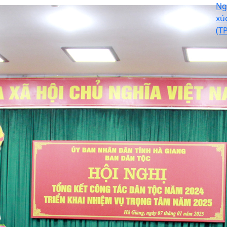
Ng
xú
(T