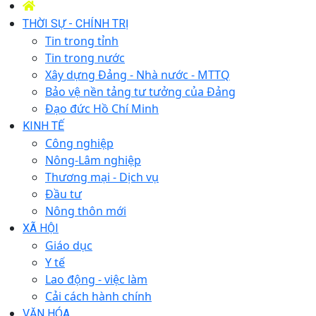
THỜI SỰ - CHÍNH TRỊ
Tin trong tỉnh
Tin trong nước
Xây dựng Đảng - Nhà nước - MTTQ
Bảo vệ nền tảng tư tưởng của Đảng
Đạo đức Hồ Chí Minh
KINH TẾ
Công nghiệp
Nông-Lâm nghiệp
Thương mại - Dịch vụ
Đầu tư
Nông thôn mới
XÃ HỘI
Giáo dục
Y tế
Lao động - việc làm
Cải cách hành chính
VĂN HÓA