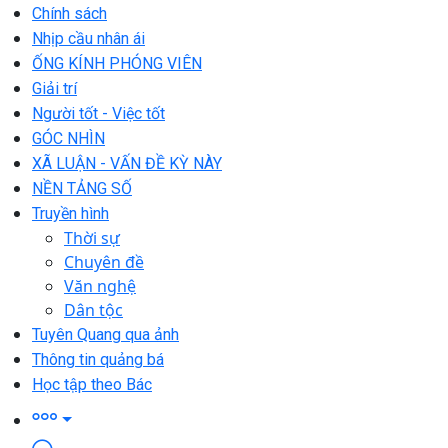
Chính sách
Nhịp cầu nhân ái
ỐNG KÍNH PHÓNG VIÊN
Giải trí
Người tốt - Việc tốt
GÓC NHÌN
XÃ LUẬN - VẤN ĐỀ KỲ NÀY
NỀN TẢNG SỐ
Truyền hình
Thời sự
Chuyên đề
Văn nghệ
Dân tộc
Tuyên Quang qua ảnh
Thông tin quảng bá
Học tập theo Bác