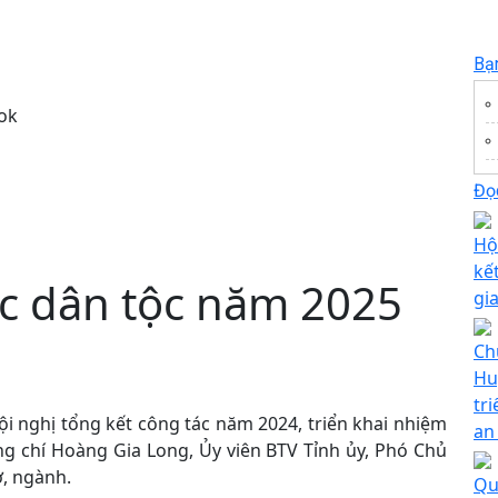
Bạ
ok
Đọc
Hộ
kế
ác dân tộc năm 2025
gi
Ch
Hu
tr
hội nghị tổng kết công tác năm 2024, triển khai nhiệm
an
g chí Hoàng Gia Long, Ủy viên BTV Tỉnh ủy, Phó Chủ
ở, ngành.
Qu