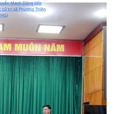
uyễn Mạnh Dũng tiếp
c cử tri xã Phương Thiện
PHG)