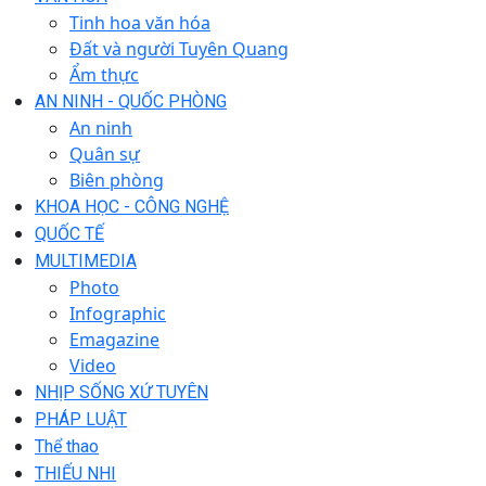
Tinh hoa văn hóa
Đất và người Tuyên Quang
Ẩm thực
AN NINH - QUỐC PHÒNG
An ninh
Quân sự
Biên phòng
KHOA HỌC - CÔNG NGHỆ
QUỐC TẾ
MULTIMEDIA
Photo
Infographic
Emagazine
Video
NHỊP SỐNG XỨ TUYÊN
PHÁP LUẬT
Thể thao
THIẾU NHI