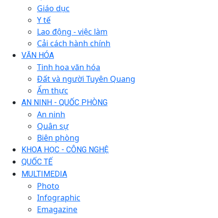
Giáo dục
Y tế
Lao động - việc làm
Cải cách hành chính
VĂN HÓA
Tinh hoa văn hóa
Đất và người Tuyên Quang
Ẩm thực
AN NINH - QUỐC PHÒNG
An ninh
Quân sự
Biên phòng
KHOA HỌC - CÔNG NGHỆ
QUỐC TẾ
MULTIMEDIA
Photo
Infographic
Emagazine