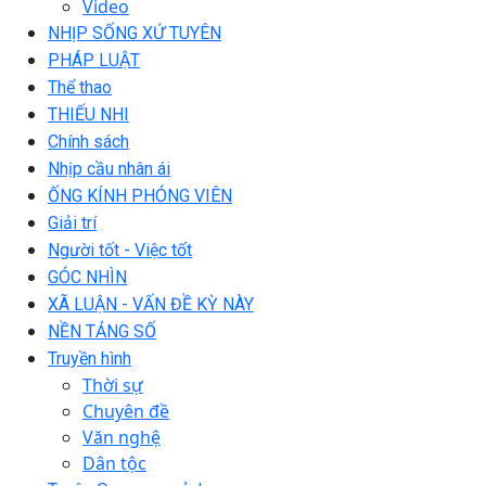
Video
NHỊP SỐNG XỨ TUYÊN
PHÁP LUẬT
Thể thao
THIẾU NHI
Chính sách
Nhịp cầu nhân ái
ỐNG KÍNH PHÓNG VIÊN
Giải trí
Người tốt - Việc tốt
GÓC NHÌN
XÃ LUẬN - VẤN ĐỀ KỲ NÀY
NỀN TẢNG SỐ
Truyền hình
Thời sự
Chuyên đề
Văn nghệ
Dân tộc