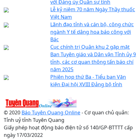
với Đảng ủy Quân sự tỉnh
Lễ kỷ niệm 70 năm Ngày Thầy thuốc
Việt Nam
Lãnh đạo tỉnh và cán bộ, công chức
ngành Y tế dâng hoa báo công với
Bác
Cục chính trị Quân khu 2 gặp mặt
Ban Tuyên giáo và Dân vận Tỉnh ủy 9
tỉnh, các cơ quan thông tấn báo chí
năm 2025
Phiên họp thứ Ba - Tiểu ban Văn
kiện Đại hội XVIII Đảng bộ tỉnh
© 2020
Báo Tuyên Quang Online
- Cơ quan chủ quản:
Tỉnh uỷ tỉnh Tuyên Quang
Giấy phép hoạt động báo điện tử số 140/GP-BTTTT cấp
ngày 17/03/2022