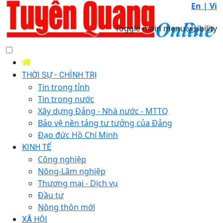
En |
Vi
Toggle main menu visibility
THỜI SỰ - CHÍNH TRỊ
Tin trong tỉnh
Tin trong nước
Xây dựng Đảng - Nhà nước - MTTQ
Bảo vệ nền tảng tư tưởng của Đảng
Đạo đức Hồ Chí Minh
KINH TẾ
Công nghiệp
Nông-Lâm nghiệp
Thương mại - Dịch vụ
Đầu tư
Nông thôn mới
XÃ HỘI