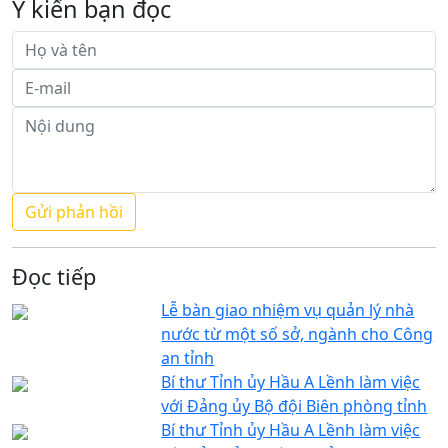
Ý kiến bạn đọc
Đọc tiếp
Lễ bàn giao nhiệm vụ quản lý nhà
nước từ một số sở, ngành cho Công
an tỉnh
Bí thư Tỉnh ủy Hầu A Lềnh làm việc
với Đảng ủy Bộ đội Biên phòng tỉnh
Bí thư Tỉnh ủy Hầu A Lềnh làm việc