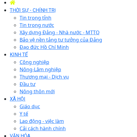
THỜI SỰ - CHÍNH TRỊ
Tin trong tỉnh
Tin trong nước
Xây dựng Đảng - Nhà nước - MTTQ
Bảo vệ nền tảng tư tưởng của Đảng
Đạo đức Hồ Chí Minh
KINH TẾ
Công nghiệp
Nông-Lâm nghiệp
Thương mại - Dịch vụ
Đầu tư
Nông thôn mới
XÃ HỘI
Giáo dục
Y tế
Lao động - việc làm
Cải cách hành chính
VĂN HÓA