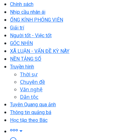
Chính sách
Nhịp cầu nhân ái
ỐNG KÍNH PHÓNG VIÊN
Giải trí
Người tốt - Việc tốt
GÓC NHÌN
XÃ LUẬN - VẤN ĐỀ KỲ NÀY
NỀN TẢNG SỐ
Truyền hình
Thời sự
Chuyên đề
Văn nghệ
Dân tộc
Tuyên Quang qua ảnh
Thông tin quảng bá
Học tập theo Bác