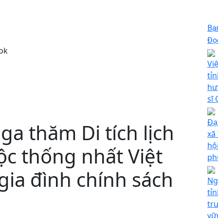
Bạ
Đọc
ok
Vi
tỉ
hư
sĩ
Đạ
ga thăm Di tích lịch
xã 
hộ
ộc thống nhất Việt
ph
gia đình chính sách
Ng
tỉ
tr
vữ