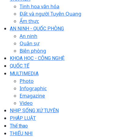
Tinh hoa văn hóa
Đất và người Tuyên Quang
Ẩm thực
AN NINH - QUỐC PHÒNG
An ninh
Quân sự
Biên phòng
KHOA HỌC - CÔNG NGHỆ
QUỐC TẾ
MULTIMEDIA
Photo
Infographic
Emagazine
Video
NHỊP SỐNG XỨ TUYÊN
PHÁP LUẬT
Thể thao
THIẾU NHI