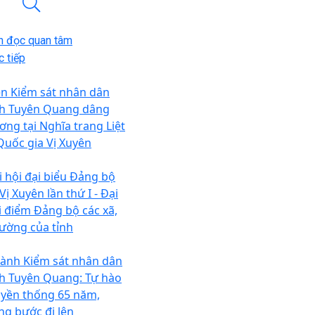
n đọc quan tâm
 tiếp
ện Kiểm sát nhân dân
nh Tuyên Quang dâng
ơng tại Nghĩa trang Liệt
 Quốc gia Vị Xuyên
i hội đại biểu Đảng bộ
Vị Xuyên lần thứ I - Đại
i điểm Đảng bộ các xã,
ường của tỉnh
ành Kiểm sát nhân dân
nh Tuyên Quang: Tự hào
uyền thống 65 năm,
ng bước đi lên