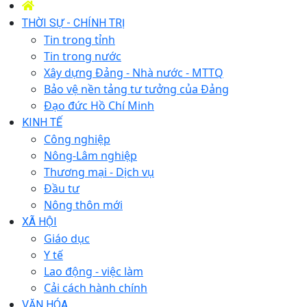
THỜI SỰ - CHÍNH TRỊ
Tin trong tỉnh
Tin trong nước
Xây dựng Đảng - Nhà nước - MTTQ
Bảo vệ nền tảng tư tưởng của Đảng
Đạo đức Hồ Chí Minh
KINH TẾ
Công nghiệp
Nông-Lâm nghiệp
Thương mại - Dịch vụ
Đầu tư
Nông thôn mới
XÃ HỘI
Giáo dục
Y tế
Lao động - việc làm
Cải cách hành chính
VĂN HÓA