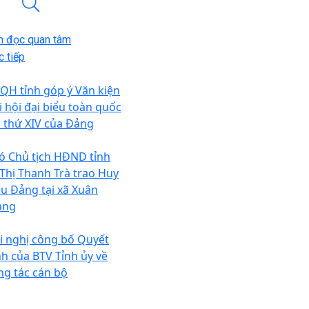
n đọc quan tâm
 tiếp
QH tỉnh góp ý Văn kiện
i hội đại biểu toàn quốc
n thứ XIV của Đảng
ó Chủ tịch HĐND tỉnh
 Thị Thanh Trà trao Huy
ệu Đảng tại xã Xuân
ang
i nghị công bố Quyết
nh của BTV Tỉnh ủy về
ng tác cán bộ