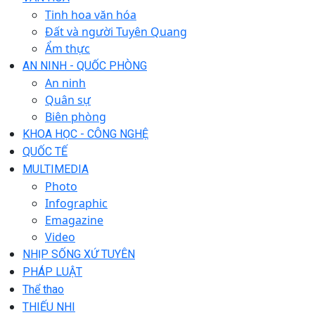
Tinh hoa văn hóa
Đất và người Tuyên Quang
Ẩm thực
AN NINH - QUỐC PHÒNG
An ninh
Quân sự
Biên phòng
KHOA HỌC - CÔNG NGHỆ
QUỐC TẾ
MULTIMEDIA
Photo
Infographic
Emagazine
Video
NHỊP SỐNG XỨ TUYÊN
PHÁP LUẬT
Thể thao
THIẾU NHI