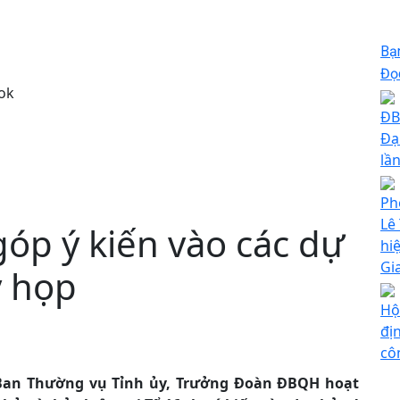
Bạ
Đọc
ok
ĐB
Đạ
lầ
Ph
Lê
óp ý kiến vào các dự
hi
Gi
ỳ họp
Hộ
đị
cô
n Ban Thường vụ Tỉnh ủy, Trưởng Đoàn ĐBQH hoạt