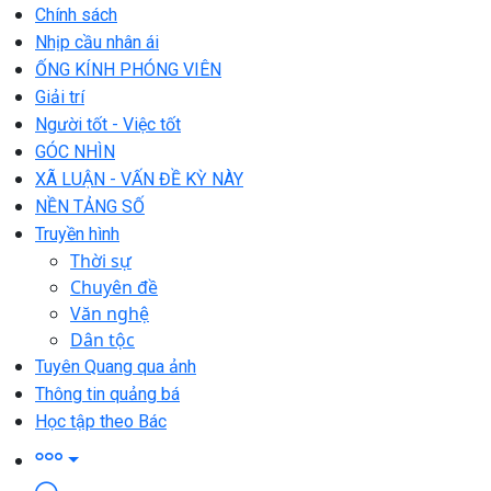
Chính sách
Nhịp cầu nhân ái
ỐNG KÍNH PHÓNG VIÊN
Giải trí
Người tốt - Việc tốt
GÓC NHÌN
XÃ LUẬN - VẤN ĐỀ KỲ NÀY
NỀN TẢNG SỐ
Truyền hình
Thời sự
Chuyên đề
Văn nghệ
Dân tộc
Tuyên Quang qua ảnh
Thông tin quảng bá
Học tập theo Bác