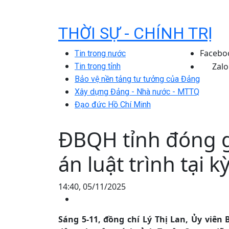
THỜI SỰ - CHÍNH TRỊ
Facebo
Tin trong nước
Zalo
Tin trong tỉnh
Bảo vệ nền tảng tư tưởng của Đảng
Xây dựng Đảng - Nhà nước - MTTQ
Đạo đức Hồ Chí Minh
ĐBQH tỉnh đóng g
án luật trình tại k
14:40, 05/11/2025
Sáng 5-11, đồng chí Lý Thị Lan, Ủy viê