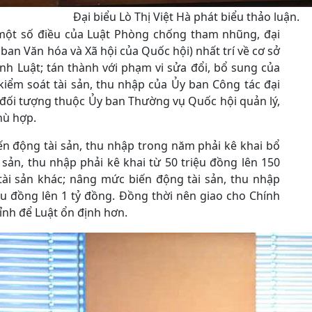
Đại biểu Lò Thị Việt Hà phát biểu thảo luận.
 một số điều của Luật Phòng chống tham nhũng, đại
 ban Văn hóa và Xã hội của Quốc hội) nhất trí về cơ sở
hành Luật; tán thành với phạm vi sửa đổi, bổ sung của
kiểm soát tài sản, thu nhập của Ủy ban Công tác đại
 đối tượng thuộc Ủy ban Thường vụ Quốc hội quản lý,
hù hợp.
ến động tài sản, thu nhập trong năm phải kê khai bổ
i sản, thu nhập phải kê khai từ 50 triệu đồng lên 150
 tài sản khác; nâng mức biến động tài sản, thu nhập
ệu đồng lên 1 tỷ đồng. Đồng thời nên giao cho Chính
hỉnh để Luật ổn định hơn.