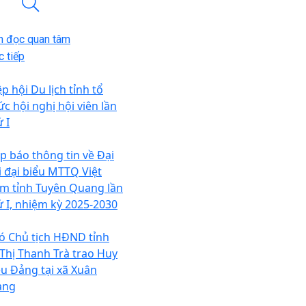
n đọc quan tâm
 tiếp
p hội Du lịch tỉnh tổ
ức hội nghị hội viên lần
 I
p báo thông tin về Đại
i đại biểu MTTQ Việt
m tỉnh Tuyên Quang lần
ứ I, nhiệm kỳ 2025-2030
ó Chủ tịch HĐND tỉnh
 Thị Thanh Trà trao Huy
ệu Đảng tại xã Xuân
ang