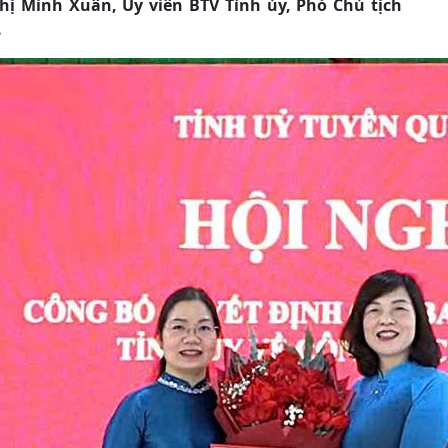
hị Minh Xuân, Ủy viên BTV Tỉnh ủy, Phó Chủ tịch
.