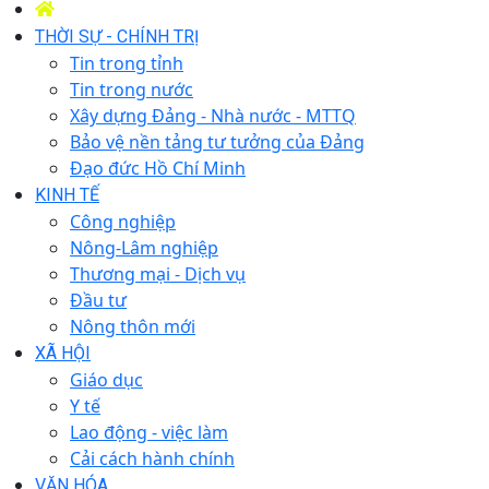
THỜI SỰ - CHÍNH TRỊ
Tin trong tỉnh
Tin trong nước
Xây dựng Đảng - Nhà nước - MTTQ
Bảo vệ nền tảng tư tưởng của Đảng
Đạo đức Hồ Chí Minh
KINH TẾ
Công nghiệp
Nông-Lâm nghiệp
Thương mại - Dịch vụ
Đầu tư
Nông thôn mới
XÃ HỘI
Giáo dục
Y tế
Lao động - việc làm
Cải cách hành chính
VĂN HÓA