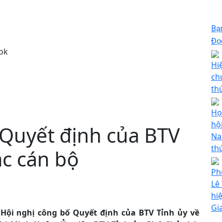
Bạ
Đọc
ok
Hiệ
ch
thứ
Họ
hộ
 Quyết định của BTV
Na
th
ác cán bộ
Ph
Lê
hi
Gi
Hội nghị công bố Quyết định của BTV Tỉnh ủy về