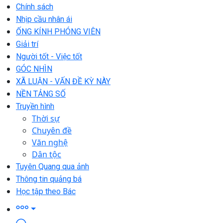
Chính sách
Nhịp cầu nhân ái
ỐNG KÍNH PHÓNG VIÊN
Giải trí
Người tốt - Việc tốt
GÓC NHÌN
XÃ LUẬN - VẤN ĐỀ KỲ NÀY
NỀN TẢNG SỐ
Truyền hình
Thời sự
Chuyên đề
Văn nghệ
Dân tộc
Tuyên Quang qua ảnh
Thông tin quảng bá
Học tập theo Bác