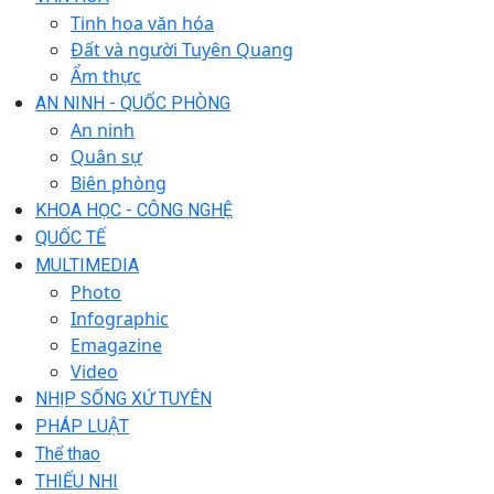
Tinh hoa văn hóa
Đất và người Tuyên Quang
Ẩm thực
AN NINH - QUỐC PHÒNG
An ninh
Quân sự
Biên phòng
KHOA HỌC - CÔNG NGHỆ
QUỐC TẾ
MULTIMEDIA
Photo
Infographic
Emagazine
Video
NHỊP SỐNG XỨ TUYÊN
PHÁP LUẬT
Thể thao
THIẾU NHI