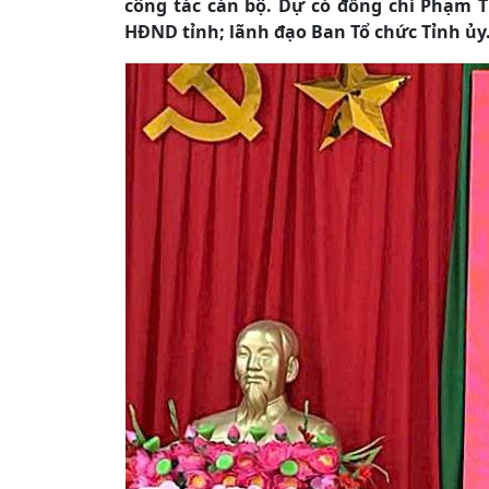
công tác cán bộ. Dự có đồng chí Phạm T
HĐND tỉnh; lãnh đạo Ban Tổ chức Tỉnh ủy