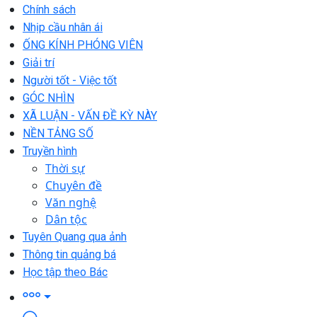
Chính sách
Nhịp cầu nhân ái
ỐNG KÍNH PHÓNG VIÊN
Giải trí
Người tốt - Việc tốt
GÓC NHÌN
XÃ LUẬN - VẤN ĐỀ KỲ NÀY
NỀN TẢNG SỐ
Truyền hình
Thời sự
Chuyên đề
Văn nghệ
Dân tộc
Tuyên Quang qua ảnh
Thông tin quảng bá
Học tập theo Bác