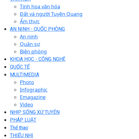
Tinh hoa văn hóa
Đất và người Tuyên Quang
Ẩm thực
AN NINH - QUỐC PHÒNG
An ninh
Quân sự
Biên phòng
KHOA HỌC - CÔNG NGHỆ
QUỐC TẾ
MULTIMEDIA
Photo
Infographic
Emagazine
Video
NHỊP SỐNG XỨ TUYÊN
PHÁP LUẬT
Thể thao
THIẾU NHI