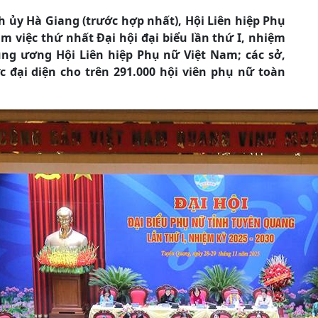
nh ủy Hà Giang (trước hợp nhất), Hội Liên hiệp Phụ
m việc thứ nhất Đại hội đại biểu lần thứ I, nhiệm
ung ương Hội Liên hiệp Phụ nữ Việt Nam; các sở,
 đại diện cho trên 291.000 hội viên phụ nữ toàn