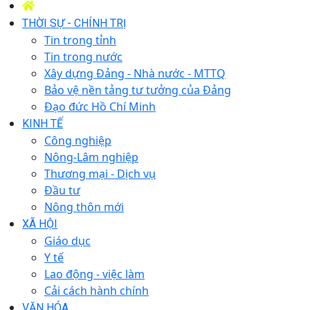
THỜI SỰ - CHÍNH TRỊ
Tin trong tỉnh
Tin trong nước
Xây dựng Đảng - Nhà nước - MTTQ
Bảo vệ nền tảng tư tưởng của Đảng
Đạo đức Hồ Chí Minh
KINH TẾ
Công nghiệp
Nông-Lâm nghiệp
Thương mại - Dịch vụ
Đầu tư
Nông thôn mới
XÃ HỘI
Giáo dục
Y tế
Lao động - việc làm
Cải cách hành chính
VĂN HÓA