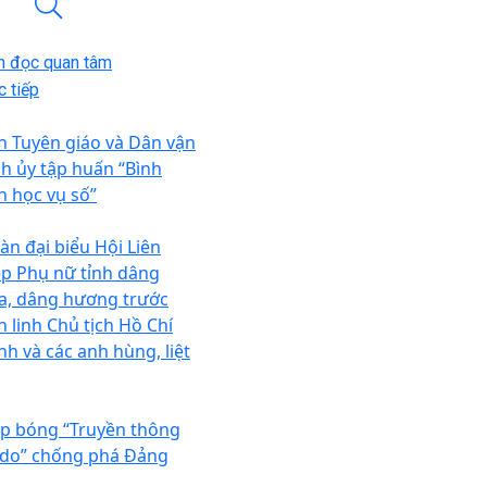
n đọc quan tâm
 tiếp
n Tuyên giáo và Dân vận
nh ủy tập huấn “Bình
n học vụ số”
àn đại biểu Hội Liên
ệp Phụ nữ tỉnh dâng
a, dâng hương trước
h linh Chủ tịch Hồ Chí
nh và các anh hùng, liệt
p bóng “Truyền thông
 do” chống phá Đảng