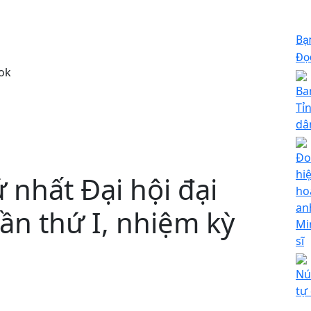
Bạ
Đọc
ok
Ba
Tỉ
dâ
Đo
hi
 nhất Đại hội đại
ho
an
lần thứ I, nhiệm kỳ
Mi
sĩ
Nú
tự