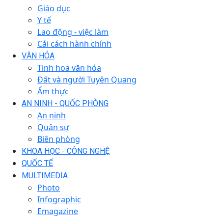
Giáo dục
Y tế
Lao động - việc làm
Cải cách hành chính
VĂN HÓA
Tinh hoa văn hóa
Đất và người Tuyên Quang
Ẩm thực
AN NINH - QUỐC PHÒNG
An ninh
Quân sự
Biên phòng
KHOA HỌC - CÔNG NGHỆ
QUỐC TẾ
MULTIMEDIA
Photo
Infographic
Emagazine