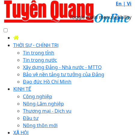
En |
Vi
Toggle main menu visibility
THỜI SỰ - CHÍNH TRỊ
Tin trong tỉnh
Tin trong nước
Xây dựng Đảng - Nhà nước - MTTQ
Bảo vệ nền tảng tư tưởng của Đảng
Đạo đức Hồ Chí Minh
KINH TẾ
Công nghiệp
Nông-Lâm nghiệp
Thương mại - Dịch vụ
Đầu tư
Nông thôn mới
XÃ HỘI