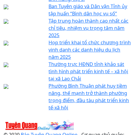
Ban Tuyên giáo và Dân vận Tỉnh ủy
tập huấn “Bình dân học vụ số”
Tập trung hoàn thành cao nhất các
chỉ tiêu, nhiệm vụ trọng tâm năm
2025
Họp triển khai tổ chức chương trình
vinh danh các danh hiệu du lịch
năm 2025
Thường trực HĐND tỉnh khảo sát
tình hình phát triển kinh tế – xã hội
tại xã Lao Chải
Phường Bình Thuận phát huy tiềm
năng, thế mạnh trở thành phường
trọng điểm, đầu tàu phát triển kinh
tế-xã hội
© 2020
Báo Tuyên Quang Online
- Cơ quan chủ quản: