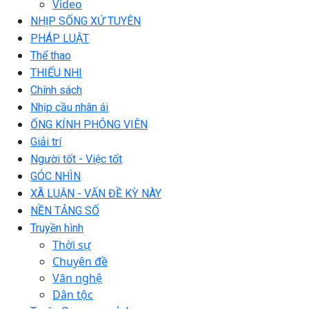
Video
NHỊP SỐNG XỨ TUYÊN
PHÁP LUẬT
Thể thao
THIẾU NHI
Chính sách
Nhịp cầu nhân ái
ỐNG KÍNH PHÓNG VIÊN
Giải trí
Người tốt - Việc tốt
GÓC NHÌN
XÃ LUẬN - VẤN ĐỀ KỲ NÀY
NỀN TẢNG SỐ
Truyền hình
Thời sự
Chuyên đề
Văn nghệ
Dân tộc