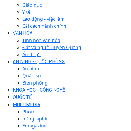
Giáo dục
Y tế
Lao động - việc làm
Cải cách hành chính
VĂN HÓA
Tinh hoa văn hóa
Đất và người Tuyên Quang
Ẩm thực
AN NINH - QUỐC PHÒNG
An ninh
Quân sự
Biên phòng
KHOA HỌC - CÔNG NGHỆ
QUỐC TẾ
MULTIMEDIA
Photo
Infographic
Emagazine