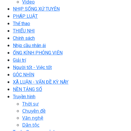
Video
NHỊP SỐNG XỨ TUYÊN
PHÁP LUẬT
Thể thao
THIẾU NHI
Chính sách
Nhịp cầu nhân ái
ỐNG KÍNH PHÓNG VIÊN
Giải trí
Người tốt - Việc tốt
GÓC NHÌN
XÃ LUẬN - VẤN ĐỀ KỲ NÀY
NỀN TẢNG SỐ
Truyền hình
Thời sự
Chuyên đề
Văn nghệ
Dân tộc