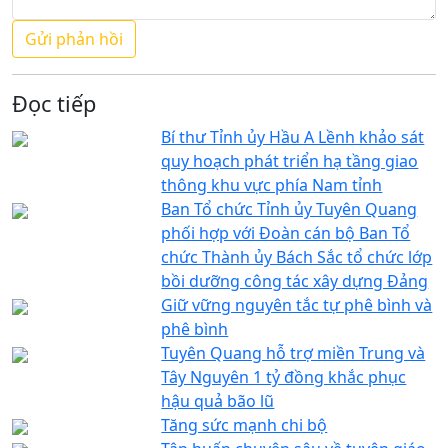
Đọc tiếp
Bí thư Tỉnh ủy Hầu A Lềnh khảo sát
quy hoạch phát triển hạ tầng giao
thông khu vực phía Nam tỉnh
Ban Tổ chức Tỉnh ủy Tuyên Quang
phối hợp với Đoàn cán bộ Ban Tổ
chức Thành ủy Bách Sắc tổ chức lớp
bồi dưỡng công tác xây dựng Đảng
Giữ vững nguyên tắc tự phê bình và
phê bình
Tuyên Quang hỗ trợ miền Trung và
Tây Nguyên 1 tỷ đồng khắc phục
hậu quả bão lũ
Tăng sức mạnh chi bộ