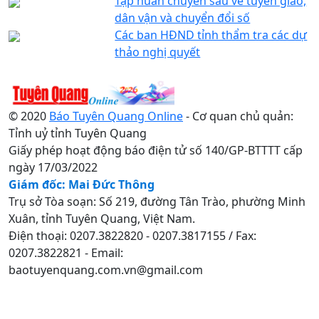
Tập huấn chuyên sâu về tuyên giáo,
dân vận và chuyển đổi số
Các ban HĐND tỉnh thẩm tra các dự
thảo nghị quyết
© 2020
Báo Tuyên Quang Online
- Cơ quan chủ quản:
Tỉnh uỷ tỉnh Tuyên Quang
Giấy phép hoạt động báo điện tử số 140/GP-BTTTT cấp
ngày 17/03/2022
Giám đốc: Mai Đức Thông
Trụ sở Tòa soạn: Số 219, đường Tân Trào, phường Minh
Xuân, tỉnh Tuyên Quang, Việt Nam.
Điện thoại: 0207.3822820 - 0207.3817155 / Fax:
0207.3822821 - Email:
baotuyenquang.com.vn@gmail.com