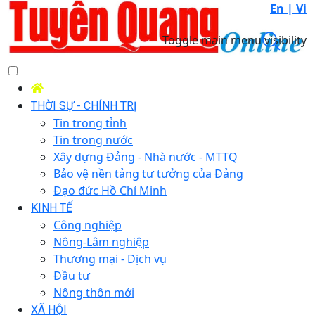
En |
Vi
Toggle main menu visibility
THỜI SỰ - CHÍNH TRỊ
Tin trong tỉnh
Tin trong nước
Xây dựng Đảng - Nhà nước - MTTQ
Bảo vệ nền tảng tư tưởng của Đảng
Đạo đức Hồ Chí Minh
KINH TẾ
Công nghiệp
Nông-Lâm nghiệp
Thương mại - Dịch vụ
Đầu tư
Nông thôn mới
XÃ HỘI