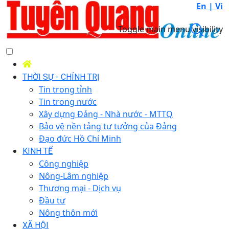
En |
Vi
Toggle main menu visibility
THỜI SỰ - CHÍNH TRỊ
Tin trong tỉnh
Tin trong nước
Xây dựng Đảng - Nhà nước - MTTQ
Bảo vệ nền tảng tư tưởng của Đảng
Đạo đức Hồ Chí Minh
KINH TẾ
Công nghiệp
Nông-Lâm nghiệp
Thương mại - Dịch vụ
Đầu tư
Nông thôn mới
XÃ HỘI