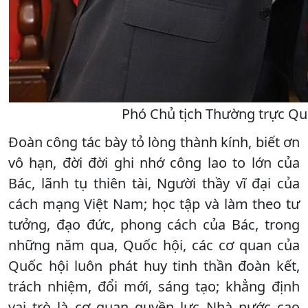
Phó Chủ tịch Thường trực Quố
Đoàn công tác bày tỏ lòng thành kính, biết ơn
vô hạn, đời đời ghi nhớ công lao to lớn của
Bác, lãnh tụ thiên tài, Người thầy vĩ đại của
cách mạng Việt Nam; học tập và làm theo tư
tưởng, đạo đức, phong cách của Bác, trong
những năm qua, Quốc hội, các cơ quan của
Quốc hội luôn phát huy tinh thần đoàn kết,
trách nhiệm, đổi mới, sáng tạo; khẳng định
vai trò là cơ quan quyền lực Nhà nước cao