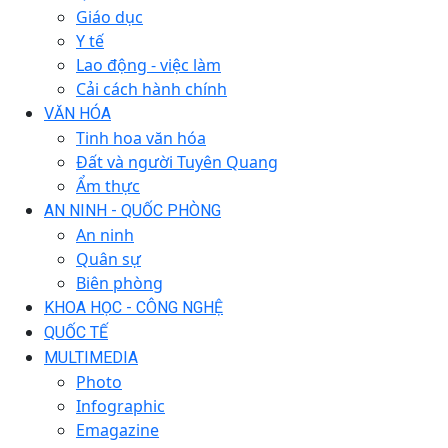
Giáo dục
Y tế
Lao động - việc làm
Cải cách hành chính
VĂN HÓA
Tinh hoa văn hóa
Đất và người Tuyên Quang
Ẩm thực
AN NINH - QUỐC PHÒNG
An ninh
Quân sự
Biên phòng
KHOA HỌC - CÔNG NGHỆ
QUỐC TẾ
MULTIMEDIA
Photo
Infographic
Emagazine