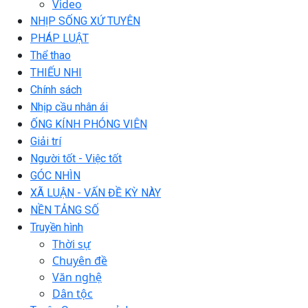
Video
NHỊP SỐNG XỨ TUYÊN
PHÁP LUẬT
Thể thao
THIẾU NHI
Chính sách
Nhịp cầu nhân ái
ỐNG KÍNH PHÓNG VIÊN
Giải trí
Người tốt - Việc tốt
GÓC NHÌN
XÃ LUẬN - VẤN ĐỀ KỲ NÀY
NỀN TẢNG SỐ
Truyền hình
Thời sự
Chuyên đề
Văn nghệ
Dân tộc