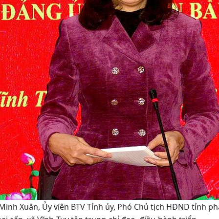
inh Xuân, Ủy viên BTV Tỉnh ủy, Phó Chủ tịch HĐND tỉnh phát