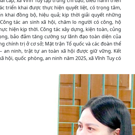
i cấp, xã Vĩnh Tuy tập trung chỉ đạo, điều hành triển
c triển khai được thực hiện quyết liệt, có trọng tâm,
ển khai đồng bộ, hiệu quả; kịp thời giải quyết những
 Công tác an sinh xã hội, chăm lo người có công, hộ
ực hiện kịp thời. Công tác xây dựng, kiện toàn, củng
rọng, bảo đảm tăng cường sự lãnh đạo toàn diện của
 chính trị ở cơ sở; Mặt trận Tổ quốc và các đoàn thể
 an ninh, trật tự an toàn xã hội được giữ vững. Kết
 xã hội, quốc phòng, an ninh năm 2025, xã Vĩnh Tuy có