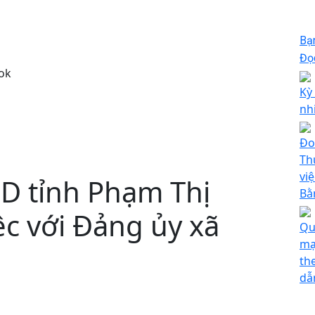
Bạ
Đọc
ok
Kỳ
nh
Đo
Th
việ
D tỉnh Phạm Thị
Bằ
c với Đảng ủy xã
Qu
mạ
th
dẫ