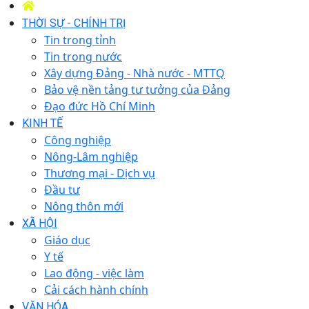
THỜI SỰ - CHÍNH TRỊ
Tin trong tỉnh
Tin trong nước
Xây dựng Đảng - Nhà nước - MTTQ
Bảo vệ nền tảng tư tưởng của Đảng
Đạo đức Hồ Chí Minh
KINH TẾ
Công nghiệp
Nông-Lâm nghiệp
Thương mại - Dịch vụ
Đầu tư
Nông thôn mới
XÃ HỘI
Giáo dục
Y tế
Lao động - việc làm
Cải cách hành chính
VĂN HÓA