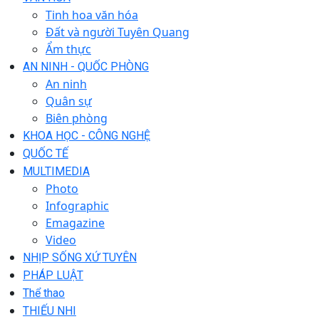
Tinh hoa văn hóa
Đất và người Tuyên Quang
Ẩm thực
AN NINH - QUỐC PHÒNG
An ninh
Quân sự
Biên phòng
KHOA HỌC - CÔNG NGHỆ
QUỐC TẾ
MULTIMEDIA
Photo
Infographic
Emagazine
Video
NHỊP SỐNG XỨ TUYÊN
PHÁP LUẬT
Thể thao
THIẾU NHI