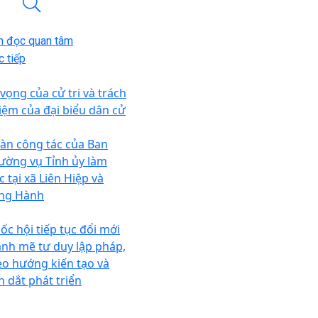
n đọc quan tâm
 tiếp
 vọng của cử tri và trách
iệm của đại biểu dân cử
àn công tác của Ban
ường vụ Tỉnh ủy làm
c tại xã Liên Hiệp và
ng Hành
ốc hội tiếp tục đổi mới
nh mẽ tư duy lập pháp,
eo hướng kiến tạo và
n dắt phát triển