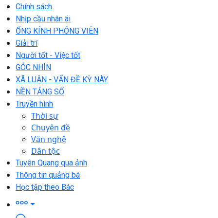
Chính sách
Nhịp cầu nhân ái
ỐNG KÍNH PHÓNG VIÊN
Giải trí
Người tốt - Việc tốt
GÓC NHÌN
XÃ LUẬN - VẤN ĐỀ KỲ NÀY
NỀN TẢNG SỐ
Truyền hình
Thời sự
Chuyên đề
Văn nghệ
Dân tộc
Tuyên Quang qua ảnh
Thông tin quảng bá
Học tập theo Bác