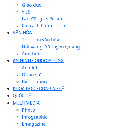
Giáo dục
Y tế
Lao động - việc làm
Cải cách hành chính
VĂN HÓA
Tinh hoa văn hóa
Đất và người Tuyên Quang
Ẩm thực
AN NINH - QUỐC PHÒNG
An ninh
Quân sự
Biên phòng
KHOA HỌC - CÔNG NGHỆ
QUỐC TẾ
MULTIMEDIA
Photo
Infographic
Emagazine