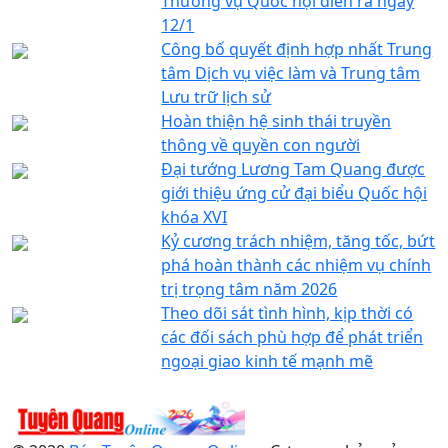
Thường vụ Quốc hội diễn ra ngày
12/1
Công bố quyết định hợp nhất Trung
tâm Dịch vụ việc làm và Trung tâm
Lưu trữ lịch sử
Hoàn thiện hệ sinh thái truyền
thông về quyền con người
Đại tướng Lương Tam Quang được
giới thiệu ứng cử đại biểu Quốc hội
khóa XVI
Kỷ cương trách nhiệm, tăng tốc, bứt
phá hoàn thành các nhiệm vụ chính
trị trọng tâm năm 2026
Theo dõi sát tình hình, kịp thời có
các đối sách phù hợp để phát triển
ngoại giao kinh tế mạnh mẽ