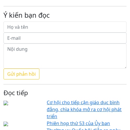
Ý kiến bạn đọc
Đọc tiếp
Cơ hội cho tiếp cận giáo dục bình
đẳng, chìa khóa mở ra cơ hội phát
triển
Phiên họp thứ 53 của Ủy ban