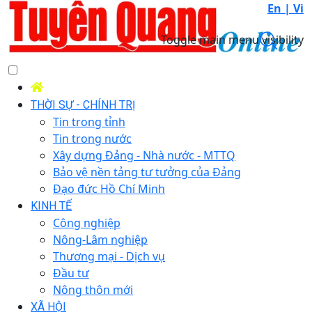
En |
Vi
Toggle main menu visibility
THỜI SỰ - CHÍNH TRỊ
Tin trong tỉnh
Tin trong nước
Xây dựng Đảng - Nhà nước - MTTQ
Bảo vệ nền tảng tư tưởng của Đảng
Đạo đức Hồ Chí Minh
KINH TẾ
Công nghiệp
Nông-Lâm nghiệp
Thương mại - Dịch vụ
Đầu tư
Nông thôn mới
XÃ HỘI