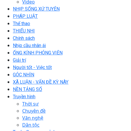
Video
NHỊP SỐNG XỨ TUYÊN
PHÁP LUẬT
Thể thao
THIẾU NHI
Chính sách
Nhịp cầu nhân ái
ỐNG KÍNH PHÓNG VIÊN
Giải trí
Người tốt - Việc tốt
GÓC NHÌN
XÃ LUẬN - VẤN ĐỀ KỲ NÀY
NỀN TẢNG SỐ
Truyền hình
Thời sự
Chuyên đề
Văn nghệ
Dân tộc