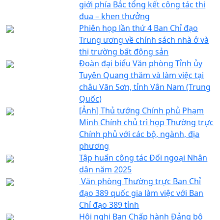
giới phía Bắc tổng kết công tác thi
đua – khen thưởng
Phiên họp lần thứ 4 Ban Chỉ đạo
Trung ương về chính sách nhà ở và
thị trường bất động sản
Đoàn đại biểu Văn phòng Tỉnh ủy
Tuyên Quang thăm và làm việc tại
châu Văn Sơn, tỉnh Vân Nam (Trung
Quốc)
[Ảnh] Thủ tướng Chính phủ Phạm
Minh Chính chủ trì họp Thường trực
Chính phủ với các bộ, ngành, địa
phương
Tập huấn công tác Đối ngoại Nhân
dân năm 2025
Văn phòng Thường trực Ban Chỉ
đạo 389 quốc gia làm việc với Ban
Chỉ đạo 389 tỉnh
Hội nghị Ban Chấp hành Đảng bộ