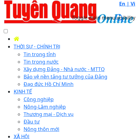
En |
Vi
Toggle main menu visibility
THỜI SỰ - CHÍNH TRỊ
Tin trong tỉnh
Tin trong nước
Xây dựng Đảng - Nhà nước - MTTQ
Bảo vệ nền tảng tư tưởng của Đảng
Đạo đức Hồ Chí Minh
KINH TẾ
Công nghiệp
Nông-Lâm nghiệp
Thương mại - Dịch vụ
Đầu tư
Nông thôn mới
XÃ HỘI