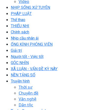
Video
NHỊP SỐNG XỨ TUYÊN
PHÁP LUẬT
Thể thao
THIẾU NHI
Chính sách
Nhịp cầu nhân ái
ỐNG KÍNH PHÓNG VIÊN
Giải trí
Người tốt - Việc tốt
GÓC NHÌN
XÃ LUẬN - VẤN ĐỀ KỲ NÀY
NỀN TẢNG SỐ
Truyền hình
Thời sự
Chuyên đề
Văn nghệ
Dân tộc