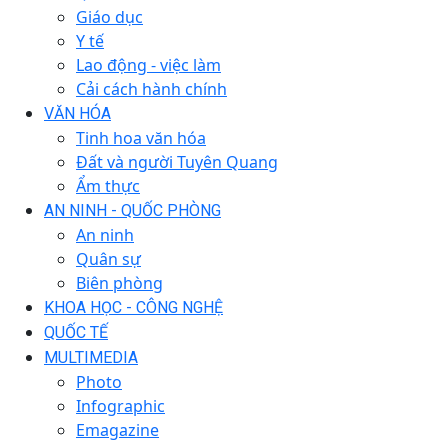
Giáo dục
Y tế
Lao động - việc làm
Cải cách hành chính
VĂN HÓA
Tinh hoa văn hóa
Đất và người Tuyên Quang
Ẩm thực
AN NINH - QUỐC PHÒNG
An ninh
Quân sự
Biên phòng
KHOA HỌC - CÔNG NGHỆ
QUỐC TẾ
MULTIMEDIA
Photo
Infographic
Emagazine