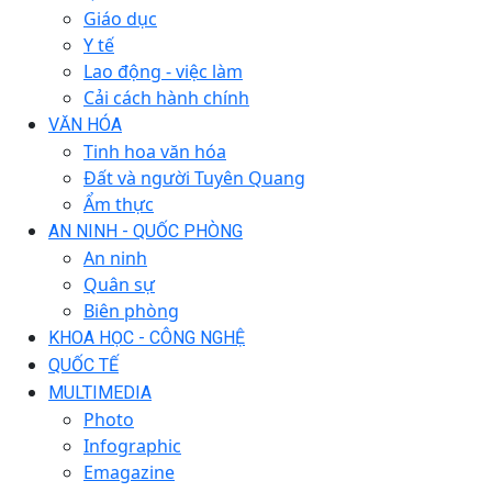
Giáo dục
Y tế
Lao động - việc làm
Cải cách hành chính
VĂN HÓA
Tinh hoa văn hóa
Đất và người Tuyên Quang
Ẩm thực
AN NINH - QUỐC PHÒNG
An ninh
Quân sự
Biên phòng
KHOA HỌC - CÔNG NGHỆ
QUỐC TẾ
MULTIMEDIA
Photo
Infographic
Emagazine