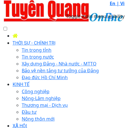
En |
Vi
Toggle main menu visibility
THỜI SỰ - CHÍNH TRỊ
Tin trong tỉnh
Tin trong nước
Xây dựng Đảng - Nhà nước - MTTQ
Bảo vệ nền tảng tư tưởng của Đảng
Đạo đức Hồ Chí Minh
KINH TẾ
Công nghiệp
Nông-Lâm nghiệp
Thương mại - Dịch vụ
Đầu tư
Nông thôn mới
XÃ HỘI