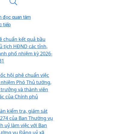
n đọc quan tâm
 tiếp
ê chuẩn kết quả bầu
ủ tịch HĐND các tỉnh,
ành phố nhiệm kỳ 2026-
31
ốc hội phê chuẩn việc
 nhiệm Phó Thủ tướng,
 trưởng và thành viên
ác của Chính phủ
àn kiểm tra, giám sát
 274 của Ban Thường vụ
nh uỷ làm việc với Ban
ường vụ Đảng uỷ xã