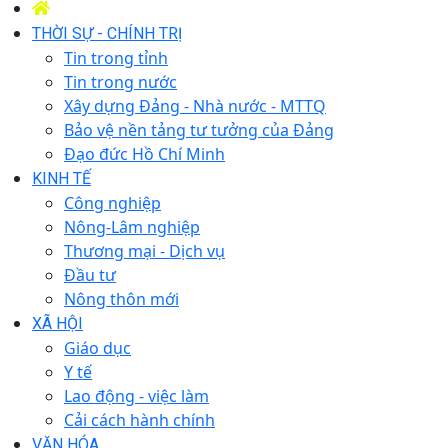
THỜI SỰ - CHÍNH TRỊ
Tin trong tỉnh
Tin trong nước
Xây dựng Đảng - Nhà nước - MTTQ
Bảo vệ nền tảng tư tưởng của Đảng
Đạo đức Hồ Chí Minh
KINH TẾ
Công nghiệp
Nông-Lâm nghiệp
Thương mại - Dịch vụ
Đầu tư
Nông thôn mới
XÃ HỘI
Giáo dục
Y tế
Lao động - việc làm
Cải cách hành chính
VĂN HÓA