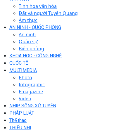
Tinh hoa văn hóa
Đất và người Tuyên Quang
Ẩm thực
AN NINH - QUỐC PHÒNG
An ninh
Quân sự
Biên phòng
KHOA HỌC - CÔNG NGHỆ
QUỐC TẾ
MULTIMEDIA
Photo
Infographic
Emagazine
Video
NHỊP SỐNG XỨ TUYÊN
PHÁP LUẬT
Thể thao
THIẾU NHI