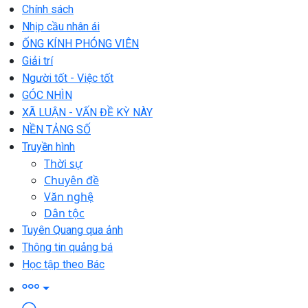
Chính sách
Nhịp cầu nhân ái
ỐNG KÍNH PHÓNG VIÊN
Giải trí
Người tốt - Việc tốt
GÓC NHÌN
XÃ LUẬN - VẤN ĐỀ KỲ NÀY
NỀN TẢNG SỐ
Truyền hình
Thời sự
Chuyên đề
Văn nghệ
Dân tộc
Tuyên Quang qua ảnh
Thông tin quảng bá
Học tập theo Bác