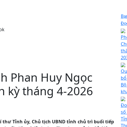
Bạ
Đọc
ok
Ph
Ch
th
20
Qu
nh Phan Huy Ngọc
bổ
Bộ
h kỳ tháng 4-2026
kh
Đo
số
Tỉ
 thư Tỉnh ủy, Chủ tịch UBND tỉnh chủ trì buổi tiếp
Th