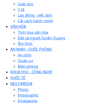
Giáo dục
Y tế
Lao động - việc làm
Cải cách hành chính
VĂN HÓA
Tinh hoa văn hóa
Đất và người Tuyên Quang
Ẩm thực
AN NINH - QUỐC PHÒNG
An ninh
Quân sự
Biên phòng
KHOA HỌC - CÔNG NGHỆ
QUỐC TẾ
MULTIMEDIA
Photo
Infographic
Emagazine