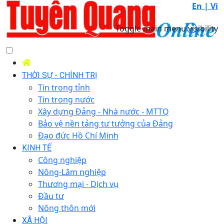
En |
Vi
Toggle main menu visibility
THỜI SỰ - CHÍNH TRỊ
Tin trong tỉnh
Tin trong nước
Xây dựng Đảng - Nhà nước - MTTQ
Bảo vệ nền tảng tư tưởng của Đảng
Đạo đức Hồ Chí Minh
KINH TẾ
Công nghiệp
Nông-Lâm nghiệp
Thương mại - Dịch vụ
Đầu tư
Nông thôn mới
XÃ HỘI