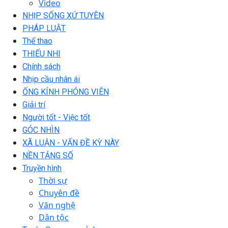
Video
NHỊP SỐNG XỨ TUYÊN
PHÁP LUẬT
Thể thao
THIẾU NHI
Chính sách
Nhịp cầu nhân ái
ỐNG KÍNH PHÓNG VIÊN
Giải trí
Người tốt - Việc tốt
GÓC NHÌN
XÃ LUẬN - VẤN ĐỀ KỲ NÀY
NỀN TẢNG SỐ
Truyền hình
Thời sự
Chuyên đề
Văn nghệ
Dân tộc