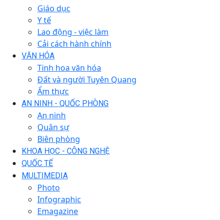
Giáo dục
Y tế
Lao động - việc làm
Cải cách hành chính
VĂN HÓA
Tinh hoa văn hóa
Đất và người Tuyên Quang
Ẩm thực
AN NINH - QUỐC PHÒNG
An ninh
Quân sự
Biên phòng
KHOA HỌC - CÔNG NGHỆ
QUỐC TẾ
MULTIMEDIA
Photo
Infographic
Emagazine