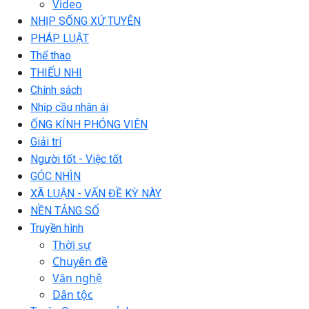
Video
NHỊP SỐNG XỨ TUYÊN
PHÁP LUẬT
Thể thao
THIẾU NHI
Chính sách
Nhịp cầu nhân ái
ỐNG KÍNH PHÓNG VIÊN
Giải trí
Người tốt - Việc tốt
GÓC NHÌN
XÃ LUẬN - VẤN ĐỀ KỲ NÀY
NỀN TẢNG SỐ
Truyền hình
Thời sự
Chuyên đề
Văn nghệ
Dân tộc