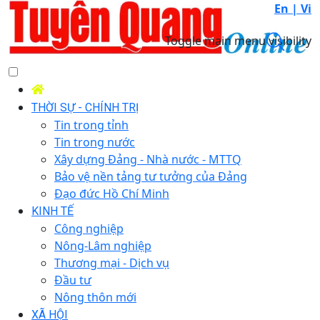
En |
Vi
Toggle main menu visibility
THỜI SỰ - CHÍNH TRỊ
Tin trong tỉnh
Tin trong nước
Xây dựng Đảng - Nhà nước - MTTQ
Bảo vệ nền tảng tư tưởng của Đảng
Đạo đức Hồ Chí Minh
KINH TẾ
Công nghiệp
Nông-Lâm nghiệp
Thương mại - Dịch vụ
Đầu tư
Nông thôn mới
XÃ HỘI