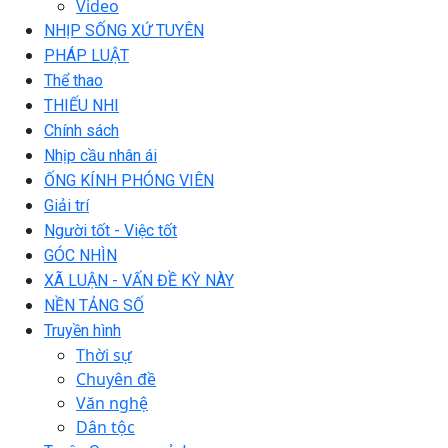
Video
NHỊP SỐNG XỨ TUYÊN
PHÁP LUẬT
Thể thao
THIẾU NHI
Chính sách
Nhịp cầu nhân ái
ỐNG KÍNH PHÓNG VIÊN
Giải trí
Người tốt - Việc tốt
GÓC NHÌN
XÃ LUẬN - VẤN ĐỀ KỲ NÀY
NỀN TẢNG SỐ
Truyền hình
Thời sự
Chuyên đề
Văn nghệ
Dân tộc