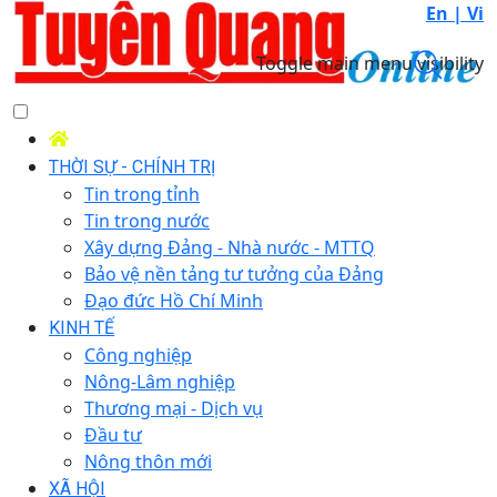
En |
Vi
Toggle main menu visibility
THỜI SỰ - CHÍNH TRỊ
Tin trong tỉnh
Tin trong nước
Xây dựng Đảng - Nhà nước - MTTQ
Bảo vệ nền tảng tư tưởng của Đảng
Đạo đức Hồ Chí Minh
KINH TẾ
Công nghiệp
Nông-Lâm nghiệp
Thương mại - Dịch vụ
Đầu tư
Nông thôn mới
XÃ HỘI