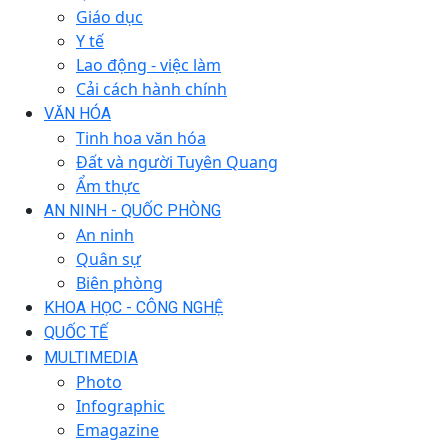
Giáo dục
Y tế
Lao động - việc làm
Cải cách hành chính
VĂN HÓA
Tinh hoa văn hóa
Đất và người Tuyên Quang
Ẩm thực
AN NINH - QUỐC PHÒNG
An ninh
Quân sự
Biên phòng
KHOA HỌC - CÔNG NGHỆ
QUỐC TẾ
MULTIMEDIA
Photo
Infographic
Emagazine