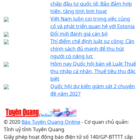
chấp đầu tư quốc tế: Bảo đảm hợp
hiến, tăng tính linh hoạt
Việt Nam luôn coi trọng việc củng
cố và phát triển quan hệ với Estonia
Đổi mới đánh giá cán bộ
Thí điểm chế định luật sư công: Cần
chính sách đủ mạnh để thu hút
người có năng lực
Hôm nay Quốc hội bàn về Luật Thuế
thu nhập cá nhân, Thuế tiêu thụ đặc
biệt
Quốc hội dự kiến giám sát 2 chuyên
đề năm 2027
© 2020
Báo Tuyên Quang Online
- Cơ quan chủ quản:
Tỉnh uỷ tỉnh Tuyên Quang
Giấy phép hoạt động báo điện tử số 140/GP-BTTTT cấp