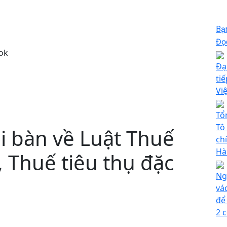
Bạ
Đọc
ok
Đạ
ti
Vi
Tổ
Tô
 bàn về Luật Thuế
ch
Hà
 Thuế tiêu thụ đặc
Ng
vá
để
2 