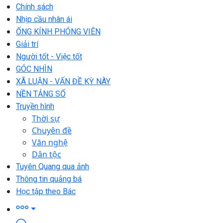
Chính sách
Nhịp cầu nhân ái
ỐNG KÍNH PHÓNG VIÊN
Giải trí
Người tốt - Việc tốt
GÓC NHÌN
XÃ LUẬN - VẤN ĐỀ KỲ NÀY
NỀN TẢNG SỐ
Truyền hình
Thời sự
Chuyên đề
Văn nghệ
Dân tộc
Tuyên Quang qua ảnh
Thông tin quảng bá
Học tập theo Bác