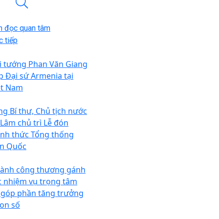
n đọc quan tâm
 tiếp
i tướng Phan Văn Giang
ếp Đại sứ Armenia tại
ệt Nam
ng Bí thư, Chủ tịch nước
 Lâm chủ trì Lễ đón
ính thức Tổng thống
n Quốc
ành công thương gánh
c nhiệm vụ trọng tâm
 góp phần tăng trưởng
con số