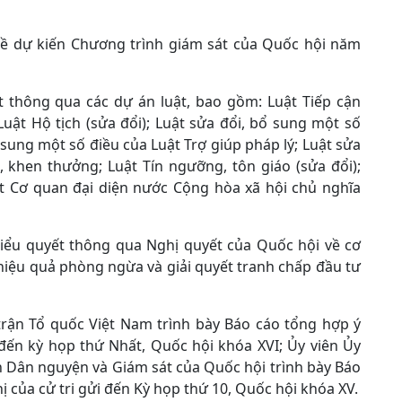
 về dự kiến Chương trình giám sát của Quốc hội năm
t thông qua các dự án luật, bao gồm: Luật Tiếp cận
 Luật Hộ tịch (sửa đổi); Luật sửa đổi, bổ sung một số
sung một số điều của Luật Trợ giúp pháp lý; Luật sửa
, khen thưởng; Luật Tín ngưỡng, tôn giáo (sửa đổi);
ật Cơ quan đại diện nước Cộng hòa xã hội chủ nghĩa
biểu quyết thông qua Nghị quyết của Quốc hội về cơ
hiệu quả phòng ngừa và giải quyết tranh chấp đầu tư
trận Tổ quốc Việt Nam trình bày Báo cáo tổng hợp ý
 đến kỳ họp thứ Nhất, Quốc hội khóa XVI; Ủy viên Ủy
 Dân nguyện và Giám sát của Quốc hội trình bày Báo
hị của cử tri gửi đến Kỳ họp thứ 10, Quốc hội khóa XV.