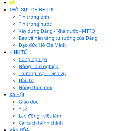
THỜI SỰ - CHÍNH TRỊ
Tin trong tỉnh
Tin trong nước
Xây dựng Đảng - Nhà nước - MTTQ
Bảo vệ nền tảng tư tưởng của Đảng
Đạo đức Hồ Chí Minh
KINH TẾ
Công nghiệp
Nông-Lâm nghiệp
Thương mại - Dịch vụ
Đầu tư
Nông thôn mới
XÃ HỘI
Giáo dục
Y tế
Lao động - việc làm
Cải cách hành chính
VĂN HÓA