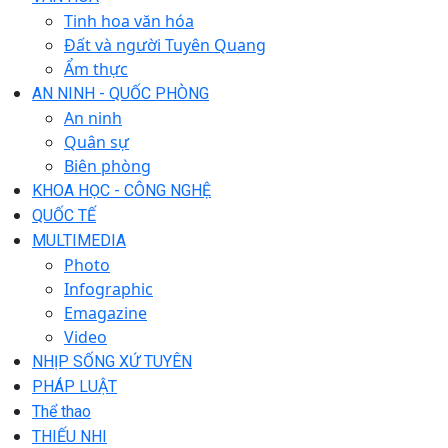
Tinh hoa văn hóa
Đất và người Tuyên Quang
Ẩm thực
AN NINH - QUỐC PHÒNG
An ninh
Quân sự
Biên phòng
KHOA HỌC - CÔNG NGHỆ
QUỐC TẾ
MULTIMEDIA
Photo
Infographic
Emagazine
Video
NHỊP SỐNG XỨ TUYÊN
PHÁP LUẬT
Thể thao
THIẾU NHI