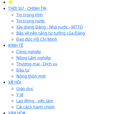
THỜI SỰ - CHÍNH TRỊ
Tin trong tỉnh
Tin trong nước
Xây dựng Đảng - Nhà nước - MTTQ
Bảo vệ nền tảng tư tưởng của Đảng
Đạo đức Hồ Chí Minh
KINH TẾ
Công nghiệp
Nông-Lâm nghiệp
Thương mại - Dịch vụ
Đầu tư
Nông thôn mới
XÃ HỘI
Giáo dục
Y tế
Lao động - việc làm
Cải cách hành chính
VĂN HÓA