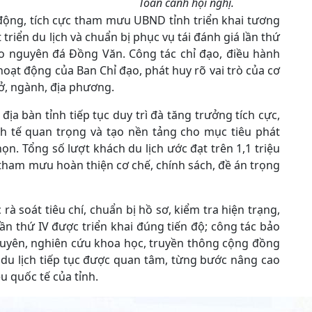
Toàn cảnh hội nghị.
động, tích cực tham mưu UBND tỉnh triển khai tương
riển du lịch và chuẩn bị phục vụ tái đánh giá lần thứ
o nguyên đá Đồng Văn. Công tác chỉ đạo, điều hành
hoạt động của Ban Chỉ đạo, phát huy rõ vai trò của cơ
ở, ngành, địa phương.
ịa bàn tỉnh tiếp tục duy trì đà tăng trưởng tích cực,
nh tế quan trọng và tạo nền tảng cho mục tiêu phát
ọn. Tổng số lượt khách du lịch ước đạt trên 1,1 triệu
tham mưu hoàn thiện cơ chế, chính sách, đề án trọng
 rà soát tiêu chí, chuẩn bị hồ sơ, kiểm tra hiện trạng,
ần thứ IV được triển khai đúng tiến độ; công tác bảo
nguyên, nghiên cứu khoa học, truyền thông cộng đồng
ển du lịch tiếp tục được quan tâm, từng bước nâng cao
u quốc tế của tỉnh.