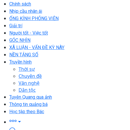
Chính sách
Nhịp cầu nhân ái
ỐNG KÍNH PHÓNG VIÊN
Giải trí
Người tốt - Việc tốt
GÓC NHÌN
XÃ LUẬN - VẤN ĐỀ KỲ NÀY
NỀN TẢNG SỐ
Truyền hình
Thời sự
Chuyên đề
Văn nghệ
Dân tộc
Tuyên Quang qua ảnh
Thông tin quảng bá
Học tập theo Bác