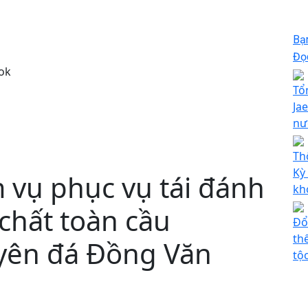
Bạ
Đọc
ok
Tổ
Ja
nư
Th
Kỳ
 vụ phục vụ tái đánh
kh
 chất toàn cầu
Đổ
th
ên đá Đồng Văn
tộ