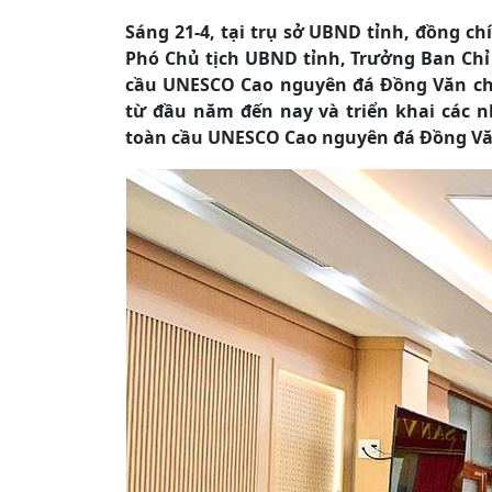
Sáng 21-4, tại trụ sở UBND tỉnh, đồng c
Phó Chủ tịch UBND tỉnh, Trưởng Ban Chỉ 
cầu UNESCO Cao nguyên đá Đồng Văn chủ t
từ đầu năm đến nay và triển khai các n
toàn cầu UNESCO Cao nguyên đá Đồng Vă