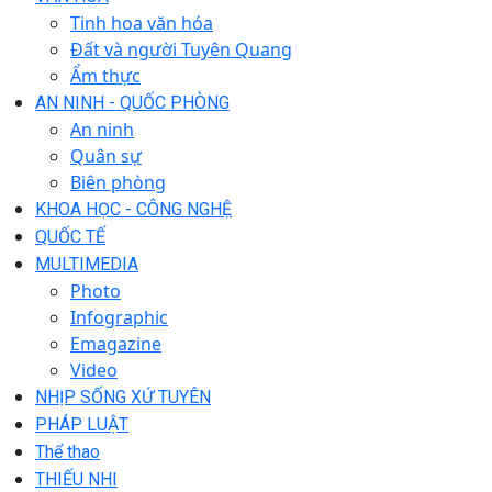
Tinh hoa văn hóa
Đất và người Tuyên Quang
Ẩm thực
AN NINH - QUỐC PHÒNG
An ninh
Quân sự
Biên phòng
KHOA HỌC - CÔNG NGHỆ
QUỐC TẾ
MULTIMEDIA
Photo
Infographic
Emagazine
Video
NHỊP SỐNG XỨ TUYÊN
PHÁP LUẬT
Thể thao
THIẾU NHI