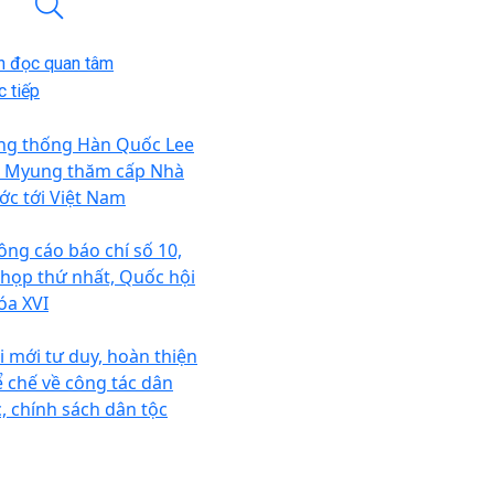
n đọc quan tâm
 tiếp
ng thống Hàn Quốc Lee
e Myung thăm cấp Nhà
ớc tới Việt Nam
ông cáo báo chí số 10,
 họp thứ nhất, Quốc hội
óa XVI
i mới tư duy, hoàn thiện
ể chế về công tác dân
c, chính sách dân tộc