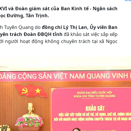
 XVI và Đoàn giám sát của Ban Kinh tế - Ngân sách
gọc Đường, Tân Trịnh.
ỉnh Tuyên Quang do
đồng chí Lý Thị Lan, Ủy viên Ban
uyên trách Đoàn ĐBQH tỉnh
đã khảo sát việc sắp xếp
với người hoạt động không chuyên trách tại xã Ngọc