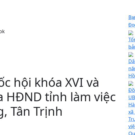
Bạ
Đọc
ok
Tổ
bả
Dâ
nă
Hồ
c hội khóa XVI và
Đồ
a HĐND tỉnh làm việc
UB
Hà
, Tân Trịnh
xã
Tr
vi
Qu