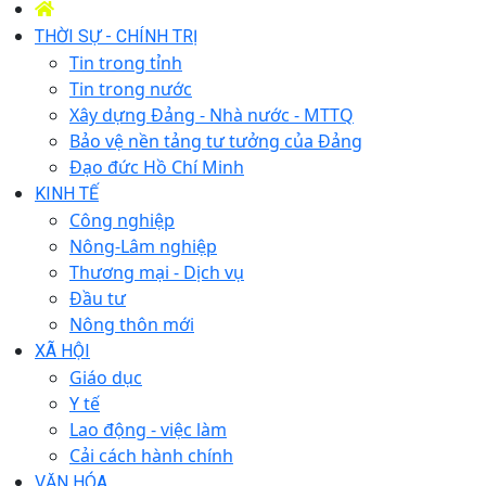
THỜI SỰ - CHÍNH TRỊ
Tin trong tỉnh
Tin trong nước
Xây dựng Đảng - Nhà nước - MTTQ
Bảo vệ nền tảng tư tưởng của Đảng
Đạo đức Hồ Chí Minh
KINH TẾ
Công nghiệp
Nông-Lâm nghiệp
Thương mại - Dịch vụ
Đầu tư
Nông thôn mới
XÃ HỘI
Giáo dục
Y tế
Lao động - việc làm
Cải cách hành chính
VĂN HÓA