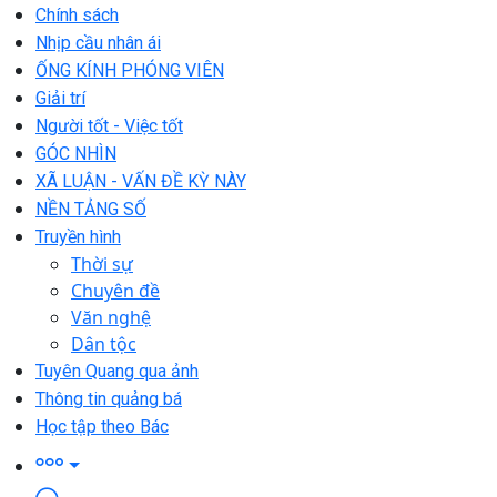
Chính sách
Nhịp cầu nhân ái
ỐNG KÍNH PHÓNG VIÊN
Giải trí
Người tốt - Việc tốt
GÓC NHÌN
XÃ LUẬN - VẤN ĐỀ KỲ NÀY
NỀN TẢNG SỐ
Truyền hình
Thời sự
Chuyên đề
Văn nghệ
Dân tộc
Tuyên Quang qua ảnh
Thông tin quảng bá
Học tập theo Bác