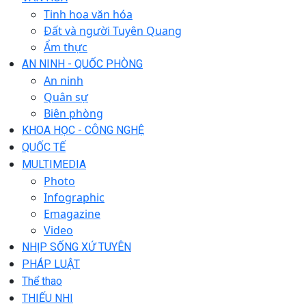
Tinh hoa văn hóa
Đất và người Tuyên Quang
Ẩm thực
AN NINH - QUỐC PHÒNG
An ninh
Quân sự
Biên phòng
KHOA HỌC - CÔNG NGHỆ
QUỐC TẾ
MULTIMEDIA
Photo
Infographic
Emagazine
Video
NHỊP SỐNG XỨ TUYÊN
PHÁP LUẬT
Thể thao
THIẾU NHI