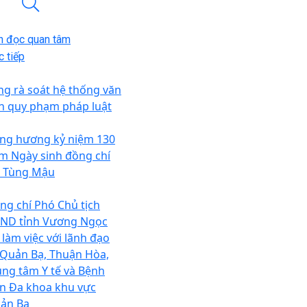
n đọc quan tâm
 tiếp
ng rà soát hệ thống văn
n quy phạm pháp luật
ng hương kỷ niệm 130
m Ngày sinh đồng chí
 Tùng Mậu
ng chí Phó Chủ tịch
ND tỉnh Vương Ngọc
 làm việc với lãnh đạo
 Quản Bạ, Thuận Hòa,
ung tâm Y tế và Bệnh
ện Đa khoa khu vực
ản Bạ