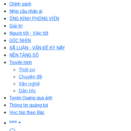
Chính sách
Nhịp cầu nhân ái
ỐNG KÍNH PHÓNG VIÊN
Giải trí
Người tốt - Việc tốt
GÓC NHÌN
XÃ LUẬN - VẤN ĐỀ KỲ NÀY
NỀN TẢNG SỐ
Truyền hình
Thời sự
Chuyên đề
Văn nghệ
Dân tộc
Tuyên Quang qua ảnh
Thông tin quảng bá
Học tập theo Bác