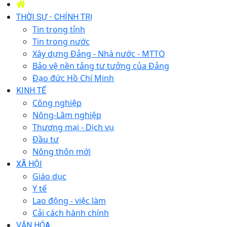
THỜI SỰ - CHÍNH TRỊ
Tin trong tỉnh
Tin trong nước
Xây dựng Đảng - Nhà nước - MTTQ
Bảo vệ nền tảng tư tưởng của Đảng
Đạo đức Hồ Chí Minh
KINH TẾ
Công nghiệp
Nông-Lâm nghiệp
Thương mại - Dịch vụ
Đầu tư
Nông thôn mới
XÃ HỘI
Giáo dục
Y tế
Lao động - việc làm
Cải cách hành chính
VĂN HÓA