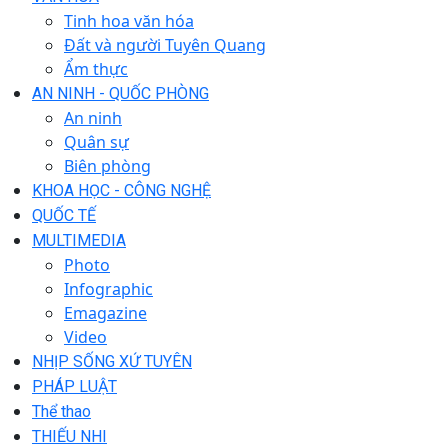
Tinh hoa văn hóa
Đất và người Tuyên Quang
Ẩm thực
AN NINH - QUỐC PHÒNG
An ninh
Quân sự
Biên phòng
KHOA HỌC - CÔNG NGHỆ
QUỐC TẾ
MULTIMEDIA
Photo
Infographic
Emagazine
Video
NHỊP SỐNG XỨ TUYÊN
PHÁP LUẬT
Thể thao
THIẾU NHI