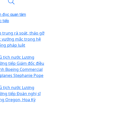
n đọc quan tâm
 tiếp
p trung rà soát, tháo gỡ
c vướng mắc trong hệ
ống pháp luật
ủ tịch nước Lương
ờng tiếp Giám đốc điều
nh Boeing Commercial
rplanes Stephanie Pope
ủ tịch nước Lương
ờng tiếp Đoàn nghị sĩ
ng Oregon, Hoa Kỳ