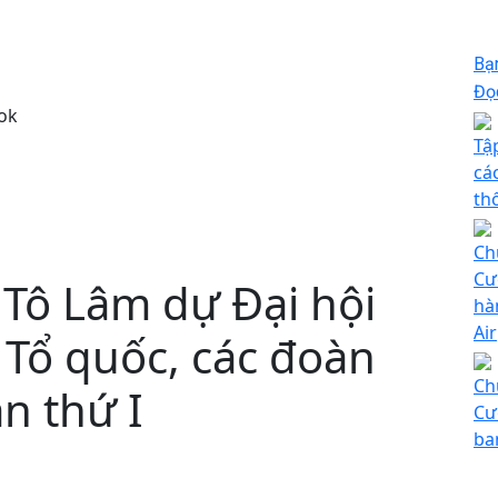
Bạ
Đọc
ok
Tậ
cá
th
Ch
Cư
 Tô Lâm dự Đại hội
hà
Ai
 Tổ quốc, các đoàn
Ch
n thứ I
Cư
ba