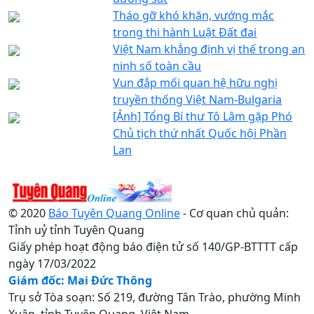
Tháo gỡ khó khăn, vướng mắc
trong thi hành Luật Đất đai
Việt Nam khẳng định vị thế trong an
ninh số toàn cầu
Vun đắp mối quan hệ hữu nghị
truyền thống Việt Nam-Bulgaria
[Ảnh] Tổng Bí thư Tô Lâm gặp Phó
Chủ tịch thứ nhất Quốc hội Phần
Lan
© 2020
Báo Tuyên Quang Online
- Cơ quan chủ quản:
Tỉnh uỷ tỉnh Tuyên Quang
Giấy phép hoạt động báo điện tử số 140/GP-BTTTT cấp
ngày 17/03/2022
Giám đốc: Mai Đức Thông
Trụ sở Tòa soạn: Số 219, đường Tân Trào, phường Minh
Xuân, tỉnh Tuyên Quang, Việt Nam.