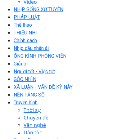
Video
NHỊP SỐNG XỨ TUYÊN
PHÁP LUẬT
Thể thao
THIẾU NHI
Chính sách
Nhịp cầu nhân ái
ỐNG KÍNH PHÓNG VIÊN
Giải trí
Người tốt - Việc tốt
GÓC NHÌN
XÃ LUẬN - VẤN ĐỀ KỲ NÀY
NỀN TẢNG SỐ
Truyền hình
Thời sự
Chuyên đề
Văn nghệ
Dân tộc