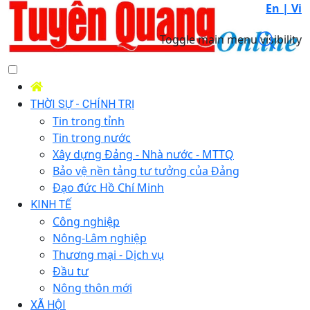
En |
Vi
Toggle main menu visibility
THỜI SỰ - CHÍNH TRỊ
Tin trong tỉnh
Tin trong nước
Xây dựng Đảng - Nhà nước - MTTQ
Bảo vệ nền tảng tư tưởng của Đảng
Đạo đức Hồ Chí Minh
KINH TẾ
Công nghiệp
Nông-Lâm nghiệp
Thương mại - Dịch vụ
Đầu tư
Nông thôn mới
XÃ HỘI