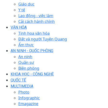
Giáo dục
Y tế
Lao động - việc làm
Cải cách hành chính
VĂN HÓA
Tinh hoa văn hóa
Đất và người Tuyên Quang
Ẩm thực
AN NINH - QUỐC PHÒNG
An ninh
Quân sự
Biên phòng
KHOA HỌC - CÔNG NGHỆ
QUỐC TẾ
MULTIMEDIA
Photo
Infographic
Emagazine