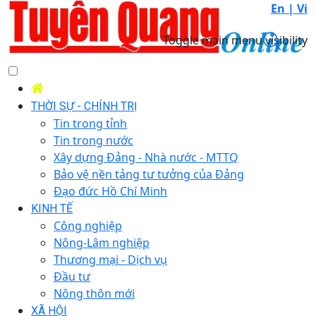
En |
Vi
Toggle main menu visibility
THỜI SỰ - CHÍNH TRỊ
Tin trong tỉnh
Tin trong nước
Xây dựng Đảng - Nhà nước - MTTQ
Bảo vệ nền tảng tư tưởng của Đảng
Đạo đức Hồ Chí Minh
KINH TẾ
Công nghiệp
Nông-Lâm nghiệp
Thương mại - Dịch vụ
Đầu tư
Nông thôn mới
XÃ HỘI