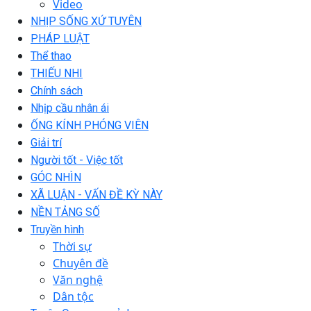
Video
NHỊP SỐNG XỨ TUYÊN
PHÁP LUẬT
Thể thao
THIẾU NHI
Chính sách
Nhịp cầu nhân ái
ỐNG KÍNH PHÓNG VIÊN
Giải trí
Người tốt - Việc tốt
GÓC NHÌN
XÃ LUẬN - VẤN ĐỀ KỲ NÀY
NỀN TẢNG SỐ
Truyền hình
Thời sự
Chuyên đề
Văn nghệ
Dân tộc