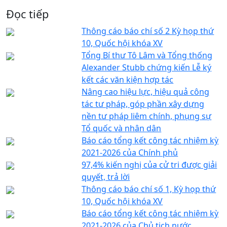
Đọc tiếp
Thông cáo báo chí số 2 Kỳ họp thứ
10, Quốc hội khóa XV
Tổng Bí thư Tô Lâm và Tổng thống
Alexander Stubb chứng kiến Lễ ký
kết các văn kiện hợp tác
Nâng cao hiệu lực, hiệu quả công
tác tư pháp, góp phần xây dựng
nền tư pháp liêm chính, phụng sự
Tổ quốc và nhân dân
Báo cáo tổng kết công tác nhiệm kỳ
2021-2026 của Chính phủ
97,4% kiến nghị của cử tri được giải
quyết, trả lời
Thông cáo báo chí số 1, Kỳ họp thứ
10, Quốc hội khóa XV
Báo cáo tổng kết công tác nhiệm kỳ
2021-2026 của Chủ tịch nước