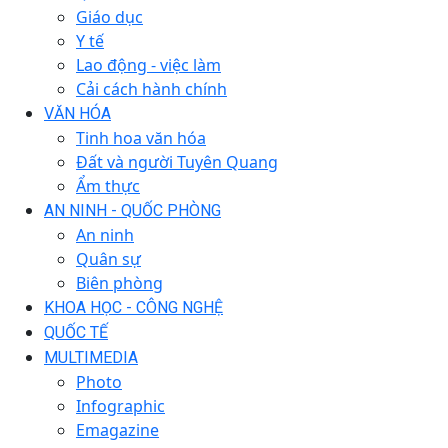
Giáo dục
Y tế
Lao động - việc làm
Cải cách hành chính
VĂN HÓA
Tinh hoa văn hóa
Đất và người Tuyên Quang
Ẩm thực
AN NINH - QUỐC PHÒNG
An ninh
Quân sự
Biên phòng
KHOA HỌC - CÔNG NGHỆ
QUỐC TẾ
MULTIMEDIA
Photo
Infographic
Emagazine