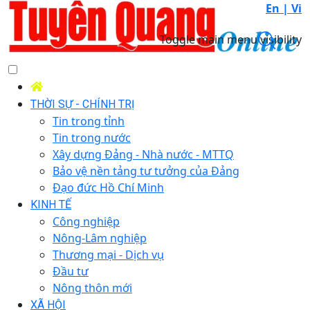
En |
Vi
Toggle main menu visibility
THỜI SỰ - CHÍNH TRỊ
Tin trong tỉnh
Tin trong nước
Xây dựng Đảng - Nhà nước - MTTQ
Bảo vệ nền tảng tư tưởng của Đảng
Đạo đức Hồ Chí Minh
KINH TẾ
Công nghiệp
Nông-Lâm nghiệp
Thương mại - Dịch vụ
Đầu tư
Nông thôn mới
XÃ HỘI