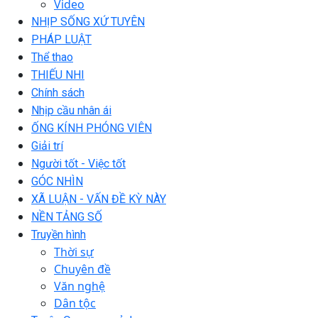
Video
NHỊP SỐNG XỨ TUYÊN
PHÁP LUẬT
Thể thao
THIẾU NHI
Chính sách
Nhịp cầu nhân ái
ỐNG KÍNH PHÓNG VIÊN
Giải trí
Người tốt - Việc tốt
GÓC NHÌN
XÃ LUẬN - VẤN ĐỀ KỲ NÀY
NỀN TẢNG SỐ
Truyền hình
Thời sự
Chuyên đề
Văn nghệ
Dân tộc