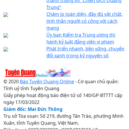
thành thắng lợi “Chiến dịch Quang
Trung”
Chăm lo toàn diện, đầy đủ vật chất,
tinh thần người có công với cách
mạng
Ủy ban Kiểm tra Trung ương thi
hành kỷ luật đảng viên vi phạm
Phát triển nhanh, bền vững, chuyển
đổi xanh trong kỷ nguyên số
© 2020
Báo Tuyên Quang Online
- Cơ quan chủ quản:
Tỉnh uỷ tỉnh Tuyên Quang
Giấy phép hoạt động báo điện tử số 140/GP-BTTTT cấp
ngày 17/03/2022
Giám đốc: Mai Đức Thông
Trụ sở Tòa soạn: Số 219, đường Tân Trào, phường Minh
Xuân, tỉnh Tuyên Quang, Việt Nam.