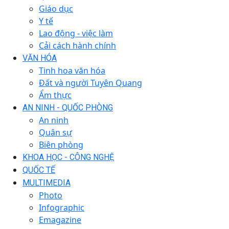
Giáo dục
Y tế
Lao động - việc làm
Cải cách hành chính
VĂN HÓA
Tinh hoa văn hóa
Đất và người Tuyên Quang
Ẩm thực
AN NINH - QUỐC PHÒNG
An ninh
Quân sự
Biên phòng
KHOA HỌC - CÔNG NGHỆ
QUỐC TẾ
MULTIMEDIA
Photo
Infographic
Emagazine