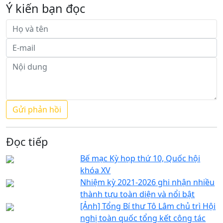
Ý kiến bạn đọc
Đọc tiếp
Bế mạc Kỳ họp thứ 10, Quốc hội
khóa XV
Nhiệm kỳ 2021-2026 ghi nhận nhiều
thành tựu toàn diện và nổi bật
[Ảnh] Tổng Bí thư Tô Lâm chủ trì Hội
nghị toàn quốc tổng kết công tác