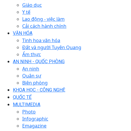
Giáo dục
Y tế
Lao động - việc làm
Cải cách hành chính
VĂN HÓA
Tinh hoa văn hóa
Đất và người Tuyên Quang
Ẩm thực
AN NINH - QUỐC PHÒNG
An ninh
Quân sự
Biên phòng
KHOA HỌC - CÔNG NGHỆ
QUỐC TẾ
MULTIMEDIA
Photo
Infographic
Emagazine