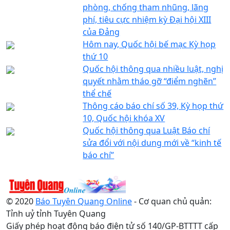
phòng, chống tham nhũng, lãng
phí, tiêu cực nhiệm kỳ Đại hội XIII
của Đảng
Hôm nay, Quốc hội bế mạc Kỳ họp
thứ 10
Quốc hội thông qua nhiều luật, nghị
quyết nhằm tháo gỡ “điểm nghẽn”
thể chế
Thông cáo báo chí số 39, Kỳ họp thứ
10, Quốc hội khóa XV
Quốc hội thông qua Luật Báo chí
sửa đổi với nội dung mới về “kinh tế
báo chí”
© 2020
Báo Tuyên Quang Online
- Cơ quan chủ quản:
Tỉnh uỷ tỉnh Tuyên Quang
Giấy phép hoạt động báo điện tử số 140/GP-BTTTT cấp