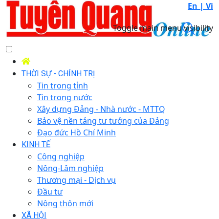
En |
Vi
Toggle main menu visibility
THỜI SỰ - CHÍNH TRỊ
Tin trong tỉnh
Tin trong nước
Xây dựng Đảng - Nhà nước - MTTQ
Bảo vệ nền tảng tư tưởng của Đảng
Đạo đức Hồ Chí Minh
KINH TẾ
Công nghiệp
Nông-Lâm nghiệp
Thương mại - Dịch vụ
Đầu tư
Nông thôn mới
XÃ HỘI