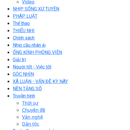
Video
NHỊP SỐNG XỨ TUYÊN
PHÁP LUẬT
Thể thao
THIẾU NHI
Chính sách
Nhịp cầu nhân ái
ỐNG KÍNH PHÓNG VIÊN
Giải trí
Người tốt - Việc tốt
GÓC NHÌN
XÃ LUẬN - VẤN ĐỀ KỲ NÀY
NỀN TẢNG SỐ
Truyền hình
Thời sự
Chuyên đề
Văn nghệ
Dân tộc