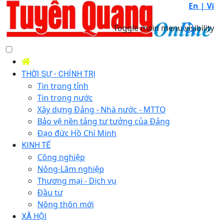
En |
Vi
Toggle main menu visibility
THỜI SỰ - CHÍNH TRỊ
Tin trong tỉnh
Tin trong nước
Xây dựng Đảng - Nhà nước - MTTQ
Bảo vệ nền tảng tư tưởng của Đảng
Đạo đức Hồ Chí Minh
KINH TẾ
Công nghiệp
Nông-Lâm nghiệp
Thương mại - Dịch vụ
Đầu tư
Nông thôn mới
XÃ HỘI