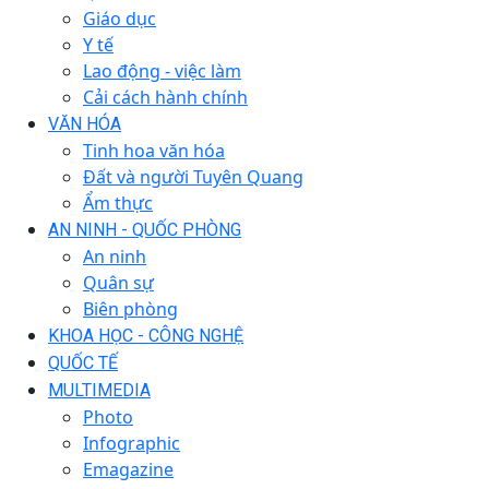
Giáo dục
Y tế
Lao động - việc làm
Cải cách hành chính
VĂN HÓA
Tinh hoa văn hóa
Đất và người Tuyên Quang
Ẩm thực
AN NINH - QUỐC PHÒNG
An ninh
Quân sự
Biên phòng
KHOA HỌC - CÔNG NGHỆ
QUỐC TẾ
MULTIMEDIA
Photo
Infographic
Emagazine