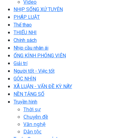
Video
NHỊP SỐNG XỨ TUYÊN
PHÁP LUẬT
Thể thao
THIẾU NHI
Chính sách
Nhịp cầu nhân ái
ỐNG KÍNH PHÓNG VIÊN
Giải trí
Người tốt - Việc tốt
GÓC NHÌN
XÃ LUẬN - VẤN ĐỀ KỲ NÀY
NỀN TẢNG SỐ
Truyền hình
Thời sự
Chuyên đề
Văn nghệ
Dân tộc