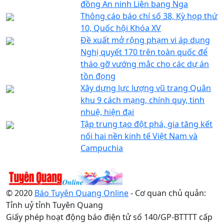
đồng An ninh Liên bang Nga
Thông cáo báo chí số 38, Kỳ họp thứ
10, Quốc hội Khóa XV
Đề xuất mở rộng phạm vi áp dụng
Nghị quyết 170 trên toàn quốc để
tháo gỡ vướng mắc cho các dự án
tồn đọng
Xây dựng lực lượng vũ trang Quân
khu 9 cách mạng, chính quy, tinh
nhuệ, hiện đại
Tập trung tạo đột phá, gia tăng kết
nối hai nền kinh tế Việt Nam và
Campuchia
© 2020
Báo Tuyên Quang Online
- Cơ quan chủ quản:
Tỉnh uỷ tỉnh Tuyên Quang
Giấy phép hoạt động báo điện tử số 140/GP-BTTTT cấp