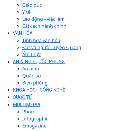
Giáo dục
Y tế
Lao động - việc làm
Cải cách hành chính
VĂN HÓA
Tinh hoa văn hóa
Đất và người Tuyên Quang
Ẩm thực
AN NINH - QUỐC PHÒNG
An ninh
Quân sự
Biên phòng
KHOA HỌC - CÔNG NGHỆ
QUỐC TẾ
MULTIMEDIA
Photo
Infographic
Emagazine