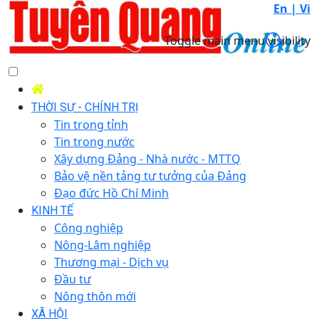
En |
Vi
Toggle main menu visibility
THỜI SỰ - CHÍNH TRỊ
Tin trong tỉnh
Tin trong nước
Xây dựng Đảng - Nhà nước - MTTQ
Bảo vệ nền tảng tư tưởng của Đảng
Đạo đức Hồ Chí Minh
KINH TẾ
Công nghiệp
Nông-Lâm nghiệp
Thương mại - Dịch vụ
Đầu tư
Nông thôn mới
XÃ HỘI