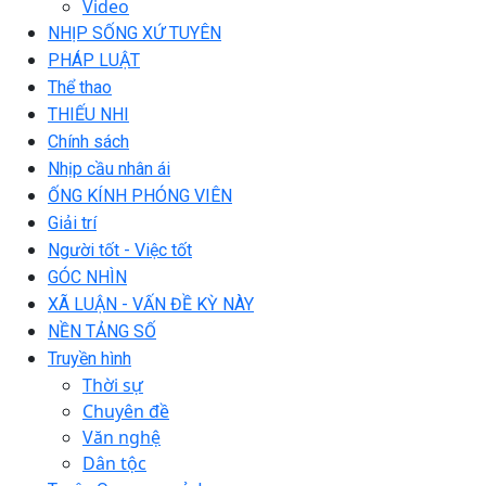
Video
NHỊP SỐNG XỨ TUYÊN
PHÁP LUẬT
Thể thao
THIẾU NHI
Chính sách
Nhịp cầu nhân ái
ỐNG KÍNH PHÓNG VIÊN
Giải trí
Người tốt - Việc tốt
GÓC NHÌN
XÃ LUẬN - VẤN ĐỀ KỲ NÀY
NỀN TẢNG SỐ
Truyền hình
Thời sự
Chuyên đề
Văn nghệ
Dân tộc