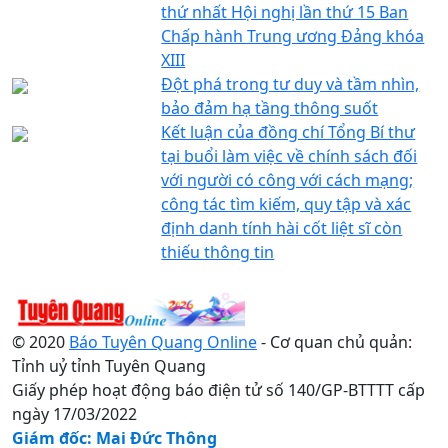
thứ nhất Hội nghị lần thứ 15 Ban
Chấp hành Trung ương Đảng khóa
XIII
Đột phá trong tư duy và tầm nhìn,
bảo đảm hạ tầng thông suốt
Kết luận của đồng chí Tổng Bí thư
tại buổi làm việc về chính sách đối
với người có công với cách mạng;
công tác tìm kiếm, quy tập và xác
định danh tính hài cốt liệt sĩ còn
thiếu thông tin
© 2020
Báo Tuyên Quang Online
- Cơ quan chủ quản:
Tỉnh uỷ tỉnh Tuyên Quang
Giấy phép hoạt động báo điện tử số 140/GP-BTTTT cấp
ngày 17/03/2022
Giám đốc: Mai Đức Thông