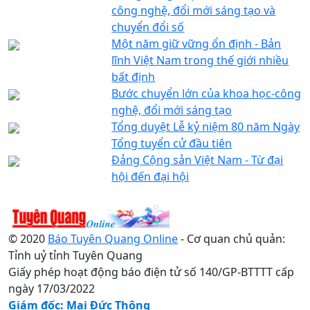
công nghệ, đổi mới sáng tạo và
chuyển đổi số
Một năm giữ vững ổn định - Bản
lĩnh Việt Nam trong thế giới nhiều
bất định
Bước chuyển lớn của khoa học-công
nghệ, đổi mới sáng tạo
Tổng duyệt Lễ kỷ niệm 80 năm Ngày
Tổng tuyển cử đầu tiên
Đảng Cộng sản Việt Nam - Từ đại
hội đến đại hội
© 2020
Báo Tuyên Quang Online
- Cơ quan chủ quản:
Tỉnh uỷ tỉnh Tuyên Quang
Giấy phép hoạt động báo điện tử số 140/GP-BTTTT cấp
ngày 17/03/2022
Giám đốc: Mai Đức Thông