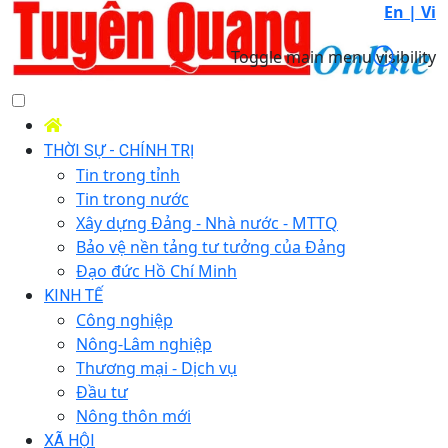
En |
Vi
Toggle main menu visibility
THỜI SỰ - CHÍNH TRỊ
Tin trong tỉnh
Tin trong nước
Xây dựng Đảng - Nhà nước - MTTQ
Bảo vệ nền tảng tư tưởng của Đảng
Đạo đức Hồ Chí Minh
KINH TẾ
Công nghiệp
Nông-Lâm nghiệp
Thương mại - Dịch vụ
Đầu tư
Nông thôn mới
XÃ HỘI