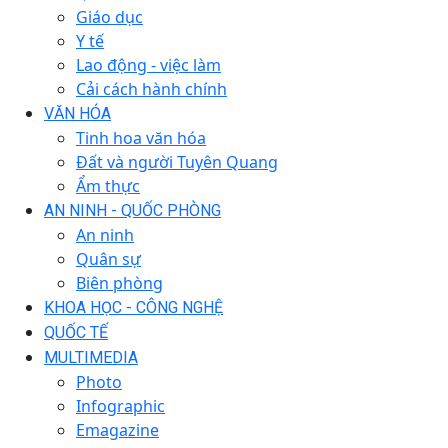
Giáo dục
Y tế
Lao động - việc làm
Cải cách hành chính
VĂN HÓA
Tinh hoa văn hóa
Đất và người Tuyên Quang
Ẩm thực
AN NINH - QUỐC PHÒNG
An ninh
Quân sự
Biên phòng
KHOA HỌC - CÔNG NGHỆ
QUỐC TẾ
MULTIMEDIA
Photo
Infographic
Emagazine