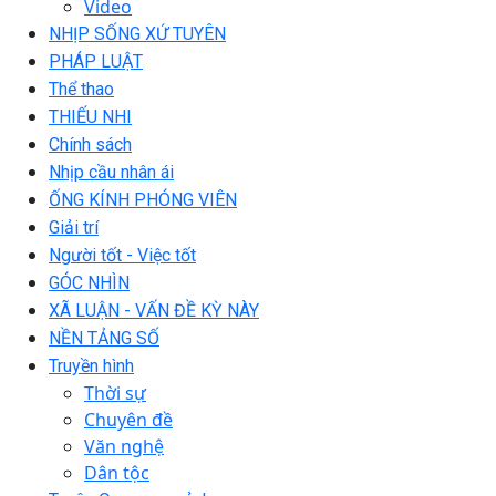
Video
NHỊP SỐNG XỨ TUYÊN
PHÁP LUẬT
Thể thao
THIẾU NHI
Chính sách
Nhịp cầu nhân ái
ỐNG KÍNH PHÓNG VIÊN
Giải trí
Người tốt - Việc tốt
GÓC NHÌN
XÃ LUẬN - VẤN ĐỀ KỲ NÀY
NỀN TẢNG SỐ
Truyền hình
Thời sự
Chuyên đề
Văn nghệ
Dân tộc