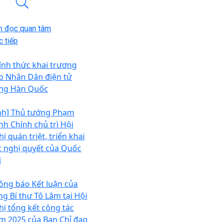
n đọc quan tâm
 tiếp
ính thức khai trương
o Nhân Dân điện tử
ếng Hàn Quốc
nh] Thủ tướng Phạm
nh Chính chủ trì Hội
ị quán triệt, triển khai
c nghị quyết của Quốc
i
ông báo Kết luận của
ng Bí thư Tô Lâm tại Hội
hị tổng kết công tác
m 2025 của Ban Chỉ đạo