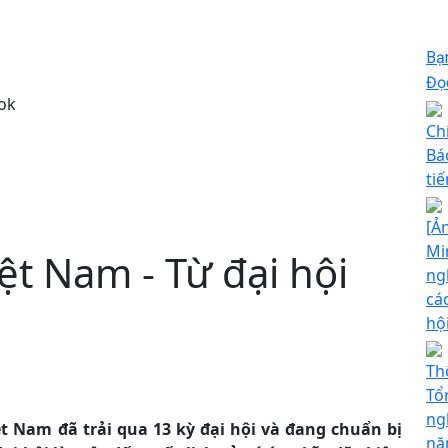
Bạ
Đọc
ok
Ch
Bá
ti
[Ả
Mi
t Nam - Từ đại hội
ngh
cá
hộ
Th
Tổ
ng
ệt Nam đã trải qua 13 kỳ đại hội và đang chuẩn bị
nă