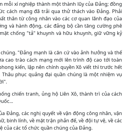
n mỗi xí nghiệp thành một thành lũy của Đảng; đồng
hức cách mạng đã trải qua thử thách vào Đảng. Phải
uất thân từ công nhân vào các cơ quan lãnh đạo của
ởng và hành động, các đảng bộ cần tăng cường phê
i mặt chống "tả" khuynh và hữu khuynh, giữ vững kỷ
 chúng. "Đảng mạnh là căn cứ vào ảnh hưởng và thế
a cao trào cách mạng mới lên trình độ cao tới toàn
ong kiến, lập nên chính quyền Xô viết thì trước hết
. Thâu phục quảng đại quần chúng là một nhiệm vụ
ời".
ống chiến tranh, ủng hộ Liên Xô, thành trì của cách
uốc...
của Đảng, các nghị quyết về vận động công nhân, vận
 binh lính, về mặt trận phản đế, về đội tự vệ, về các
u lệ của các tổ chức quần chúng của Đảng.