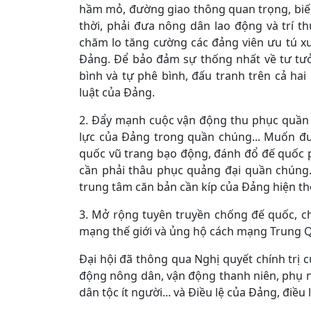
hầm mỏ, đường giao thông quan trọng, biế
thời, phải đưa nông dân lao động và trí t
chăm lo tăng cường các đảng viên ưu tú x
Đảng. Để bảo đảm sự thống nhất về tư tư
bình và tự phê bình, đấu tranh trên cả ha
luật của Đảng.
2. Đẩy mạnh cuộc vận động thu phục quần
lực của Đảng trong quần chúng... Muốn đư
quốc vũ trang bạo động, đánh đổ đế quốc ph
cần phải thâu phục quảng đại quần chúng
trung tâm căn bản cần kíp của Đảng hiện th
3. Mở rộng tuyên truyền chống đế quốc, ch
mạng thế giới và ủng hộ cách mạng Trung Q
Đại hội đã thông qua Nghị quyết chính trị 
động nông dân, vận động thanh niên, phụ nữ,
dân tộc ít người... và Điều lệ của Đảng, điề