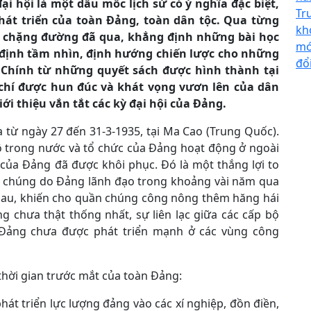
ại hội là một dấu mốc lịch sử có ý nghĩa đặc biệt,
Tr
 phát triển của toàn Đảng, toàn dân tộc. Qua từng
kh
ắc chặng đường đã qua, khẳng định những bài học
mớ
định tầm nhìn, định hướng chiến lược cho những
đổ
. Chính từ những quyết sách được hình thành tại
ý chí được hun đúc và khát vọng vươn lên của dân
ới thiệu vắn tắt các kỳ đại hội của Đảng.
ra từ ngày 27 đến 31-3-1935, tại Ma Cao (Trung Quốc).
bộ trong nước và tổ chức của Đảng hoạt động ở ngoài
 của Đảng đã được khôi phục. Đó là một thắng lợi to
n chúng do Đảng lãnh đạo trong khoảng vài năm qua
hau, khiến cho quần chúng công nông thêm hăng hái
g chưa thật thống nhất, sự liên lạc giữa các cấp bộ
 Đảng chưa được phát triển mạnh ở các vùng công
 thời gian trước mắt của toàn Đảng:
hát triển lực lượng đảng vào các xí nghiệp, đồn điền,