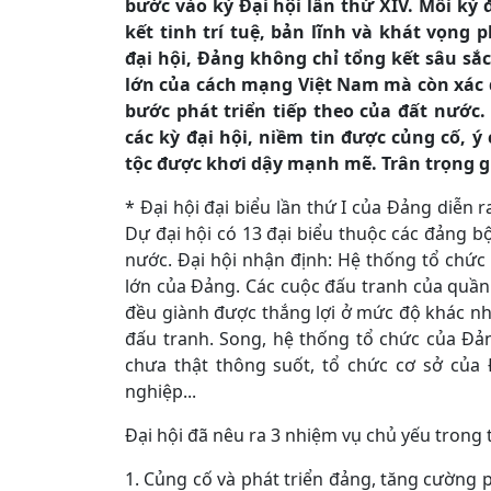
bước vào kỳ Đại hội lần thứ XIV. Mỗi kỳ đ
kết tinh trí tuệ, bản lĩnh và khát vọng
đại hội, Đảng không chỉ tổng kết sâu s
lớn của cách mạng Việt Nam mà còn xác 
bước phát triển tiếp theo của đất nước
các kỳ đại hội, niềm tin được củng cố, 
tộc được khơi dậy mạnh mẽ. Trân trọng gi
* Đại hội đại biểu lần thứ I của Đảng diễn 
Dự đại hội có 13 đại biểu thuộc các đảng 
nước. Đại hội nhận định: Hệ thống tổ chức
lớn của Đảng. Các cuộc đấu tranh của quầ
đều giành được thắng lợi ở mức độ khác n
đấu tranh. Song, hệ thống tổ chức của Đản
chưa thật thông suốt, tổ chức cơ sở của
nghiệp...
Đại hội đã nêu ra 3 nhiệm vụ chủ yếu trong
1. Củng cố và phát triển đảng, tăng cường p