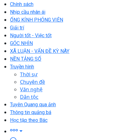
Chính sách
Nhịp cầu nhân ái
ỐNG KÍNH PHÓNG VIÊN
Giải trí
Người tốt - Việc tốt
GÓC NHÌN
XÃ LUẬN - VẤN ĐỀ KỲ NÀY
NỀN TẢNG SỐ
Truyền hình
Thời sự
Chuyên đề
Văn nghệ
Dân tộc
Tuyên Quang qua ảnh
Thông tin quảng bá
Học tập theo Bác