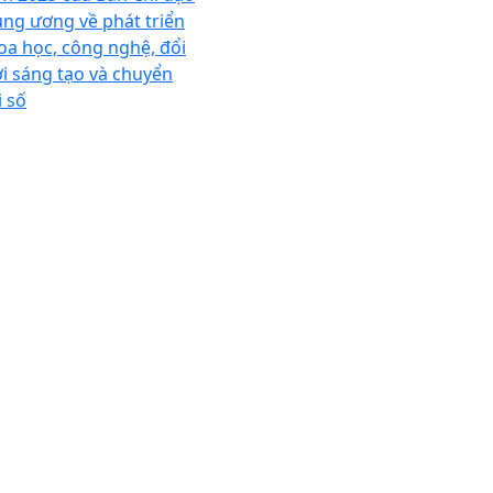
ung ương về phát triển
oa học, công nghệ, đổi
i sáng tạo và chuyển
i số