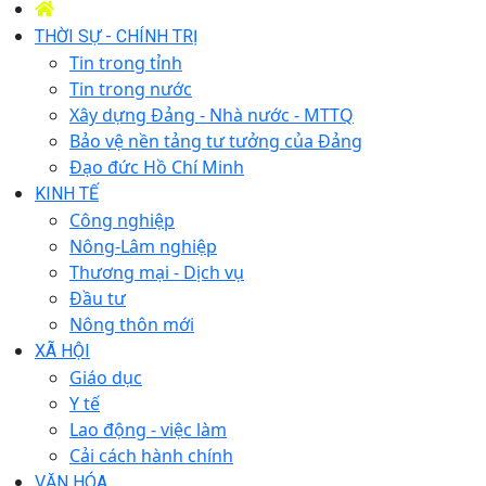
THỜI SỰ - CHÍNH TRỊ
Tin trong tỉnh
Tin trong nước
Xây dựng Đảng - Nhà nước - MTTQ
Bảo vệ nền tảng tư tưởng của Đảng
Đạo đức Hồ Chí Minh
KINH TẾ
Công nghiệp
Nông-Lâm nghiệp
Thương mại - Dịch vụ
Đầu tư
Nông thôn mới
XÃ HỘI
Giáo dục
Y tế
Lao động - việc làm
Cải cách hành chính
VĂN HÓA