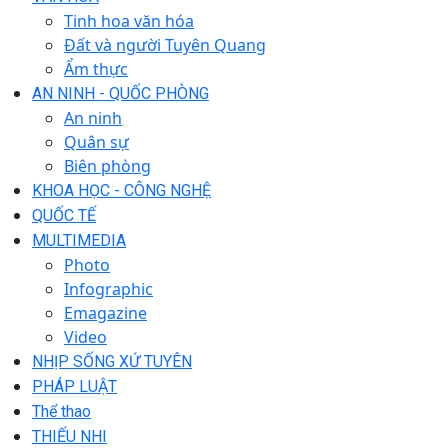
Tinh hoa văn hóa
Đất và người Tuyên Quang
Ẩm thực
AN NINH - QUỐC PHÒNG
An ninh
Quân sự
Biên phòng
KHOA HỌC - CÔNG NGHỆ
QUỐC TẾ
MULTIMEDIA
Photo
Infographic
Emagazine
Video
NHỊP SỐNG XỨ TUYÊN
PHÁP LUẬT
Thể thao
THIẾU NHI