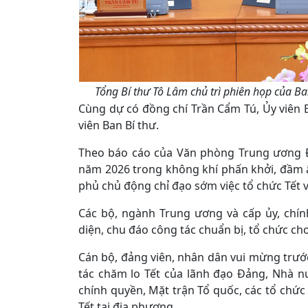
Tổng Bí thư Tô Lâm chủ trì phiên họp của B
Cùng dự có đồng chí Trần Cẩm Tú, Ủy viên B
viên Ban Bí thư.
Theo báo cáo của Văn phòng Trung ương Đ
năm 2026 trong không khí phấn khởi, đầm ấm,
phủ chủ động chỉ đạo sớm việc tổ chức Tết 
Các bộ, ngành Trung ương và cấp ủy, chín
diện, chu đáo công tác chuẩn bị, tổ chức ch
Cán bộ, đảng viên, nhân dân vui mừng trước
tác chăm lo Tết của lãnh đạo Đảng, Nhà nư
chính quyền, Mặt trận Tổ quốc, các tổ chức 
Tết tại địa phương.