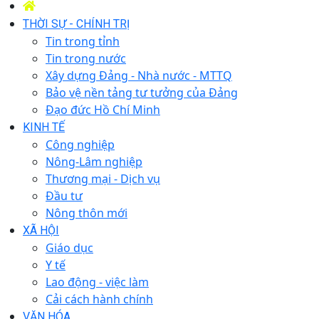
THỜI SỰ - CHÍNH TRỊ
Tin trong tỉnh
Tin trong nước
Xây dựng Đảng - Nhà nước - MTTQ
Bảo vệ nền tảng tư tưởng của Đảng
Đạo đức Hồ Chí Minh
KINH TẾ
Công nghiệp
Nông-Lâm nghiệp
Thương mại - Dịch vụ
Đầu tư
Nông thôn mới
XÃ HỘI
Giáo dục
Y tế
Lao động - việc làm
Cải cách hành chính
VĂN HÓA