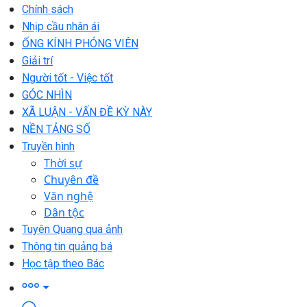
Chính sách
Nhịp cầu nhân ái
ỐNG KÍNH PHÓNG VIÊN
Giải trí
Người tốt - Việc tốt
GÓC NHÌN
XÃ LUẬN - VẤN ĐỀ KỲ NÀY
NỀN TẢNG SỐ
Truyền hình
Thời sự
Chuyên đề
Văn nghệ
Dân tộc
Tuyên Quang qua ảnh
Thông tin quảng bá
Học tập theo Bác