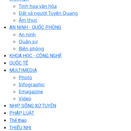
Tinh hoa văn hóa
Đất và người Tuyên Quang
Ẩm thực
AN NINH - QUỐC PHÒNG
An ninh
Quân sự
Biên phòng
KHOA HỌC - CÔNG NGHỆ
QUỐC TẾ
MULTIMEDIA
Photo
Infographic
Emagazine
Video
NHỊP SỐNG XỨ TUYÊN
PHÁP LUẬT
Thể thao
THIẾU NHI