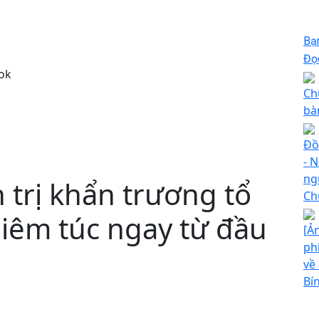
Bạ
Đọc
ok
Ch
bà
Đồ
- N
ng
 trị khẩn trương tổ
Ch
hiêm túc ngay từ đầu
[Ả
ph
về
Bí