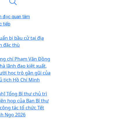
n đọc quan tâm
 tiếp
uẩn bị bầu cử tại địa
n đặc thù
ng chí Phạm Văn Đồng
hà lãnh đạo kiệt xuất,
ười học trò gần gũi của
ủ tịch Hồ Chí Minh
nh] Tổng Bí thư chủ trì
iên họp của Ban Bí thư
 công tác tổ chức Tết
nh Ngọ 2026