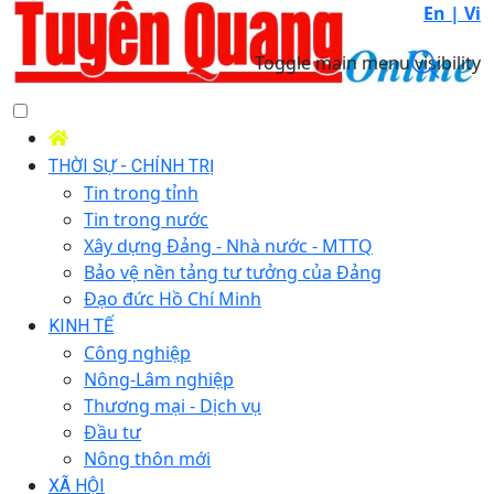
En |
Vi
Toggle main menu visibility
THỜI SỰ - CHÍNH TRỊ
Tin trong tỉnh
Tin trong nước
Xây dựng Đảng - Nhà nước - MTTQ
Bảo vệ nền tảng tư tưởng của Đảng
Đạo đức Hồ Chí Minh
KINH TẾ
Công nghiệp
Nông-Lâm nghiệp
Thương mại - Dịch vụ
Đầu tư
Nông thôn mới
XÃ HỘI