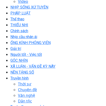
Video
NHỊP SỐNG XỨ TUYÊN
PHÁP LUẬT
Thể thao
THIẾU NHI
Chính sách
Nhịp cầu nhân ái
ỐNG KÍNH PHÓNG VIÊN
Giải trí
Người tốt - Việc tốt
GÓC NHÌN
XÃ LUẬN - VẤN ĐỀ KỲ NÀY
NỀN TẢNG SỐ
Truyền hình
Thời sự
Chuyên đề
Văn nghệ
Dân tộc