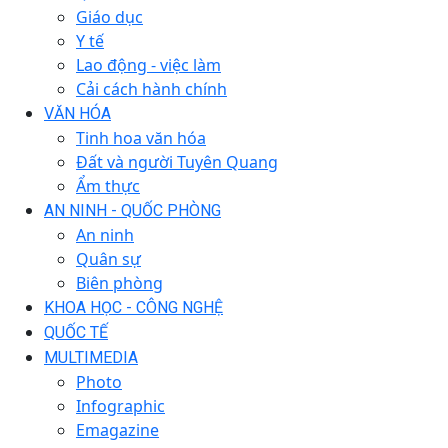
Giáo dục
Y tế
Lao động - việc làm
Cải cách hành chính
VĂN HÓA
Tinh hoa văn hóa
Đất và người Tuyên Quang
Ẩm thực
AN NINH - QUỐC PHÒNG
An ninh
Quân sự
Biên phòng
KHOA HỌC - CÔNG NGHỆ
QUỐC TẾ
MULTIMEDIA
Photo
Infographic
Emagazine