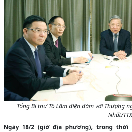
Tổng Bí thư Tô Lâm điện đàm với Thượng ngh
Nhất/TT
Ngày 18/2 (giờ địa phương), trong thời