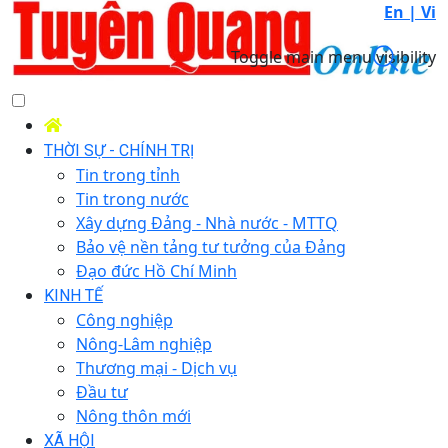
En |
Vi
Toggle main menu visibility
THỜI SỰ - CHÍNH TRỊ
Tin trong tỉnh
Tin trong nước
Xây dựng Đảng - Nhà nước - MTTQ
Bảo vệ nền tảng tư tưởng của Đảng
Đạo đức Hồ Chí Minh
KINH TẾ
Công nghiệp
Nông-Lâm nghiệp
Thương mại - Dịch vụ
Đầu tư
Nông thôn mới
XÃ HỘI