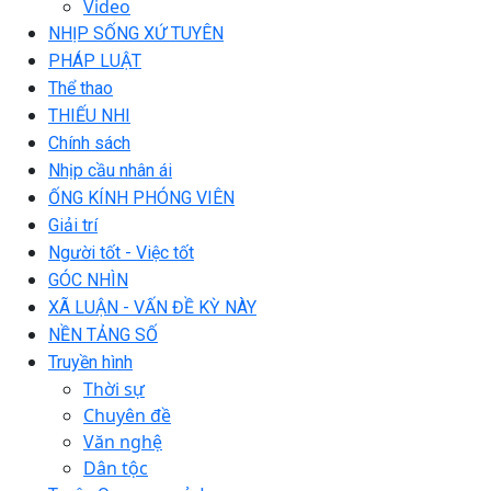
Video
NHỊP SỐNG XỨ TUYÊN
PHÁP LUẬT
Thể thao
THIẾU NHI
Chính sách
Nhịp cầu nhân ái
ỐNG KÍNH PHÓNG VIÊN
Giải trí
Người tốt - Việc tốt
GÓC NHÌN
XÃ LUẬN - VẤN ĐỀ KỲ NÀY
NỀN TẢNG SỐ
Truyền hình
Thời sự
Chuyên đề
Văn nghệ
Dân tộc