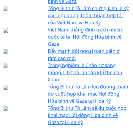
bình về Gaza
Tổng Bí thư Tô Lâm chứng kiến lễ ký
các hợp đồng, thỏa thuận hợp tác
của Việt Nam và Hoa Kỳ
Việt Nam khẳng định trách nhiệm
quốc tế tại Hội đồng Hòa bình về
Gaza
Đẩy mạnh đối ngoại toàn diện ở
tầm cao mới
Trang nghiêm lễ Chào cờ sáng
mồng 1 Tết và lan tỏa khí thế đầu
Xuân
Tổng Bí thư Tô Lâm lên đường tham
dự cuộc họp khai mạc Hội đồng
Hòa bình về Gaza tại Hoa Kỳ
Tổng Bí thư Tô Lâm sẽ dự cuộc họp
khai mạc Hội đồng Hòa bình về
Gaza tại Hoa Kỳ