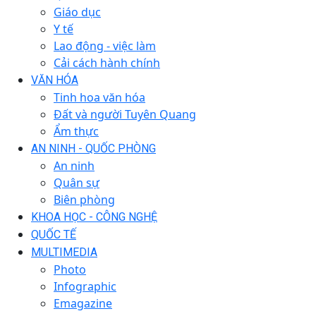
Giáo dục
Y tế
Lao động - việc làm
Cải cách hành chính
VĂN HÓA
Tinh hoa văn hóa
Đất và người Tuyên Quang
Ẩm thực
AN NINH - QUỐC PHÒNG
An ninh
Quân sự
Biên phòng
KHOA HỌC - CÔNG NGHỆ
QUỐC TẾ
MULTIMEDIA
Photo
Infographic
Emagazine