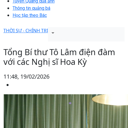
Tuyên Quang qua ảnh
Thông tin quảng bá
Học tập theo Bác
THỜI SỰ - CHÍNH TRỊ
Tổng Bí thư Tô Lâm điện đàm
với các Nghị sĩ Hoa Kỳ
11:48, 19/02/2026