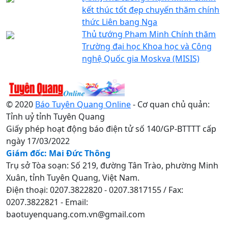
kết thúc tốt đẹp chuyến thăm chính
thức Liên bang Nga
Thủ tướng Phạm Minh Chính thăm
Trường đại học Khoa học và Công
nghệ Quốc gia Moskva (MISIS)
© 2020
Báo Tuyên Quang Online
- Cơ quan chủ quản:
Tỉnh uỷ tỉnh Tuyên Quang
Giấy phép hoạt động báo điện tử số 140/GP-BTTTT cấp
ngày 17/03/2022
Giám đốc: Mai Đức Thông
Trụ sở Tòa soạn: Số 219, đường Tân Trào, phường Minh
Xuân, tỉnh Tuyên Quang, Việt Nam.
Điện thoại: 0207.3822820 - 0207.3817155 / Fax:
0207.3822821 - Email:
baotuyenquang.com.vn@gmail.com