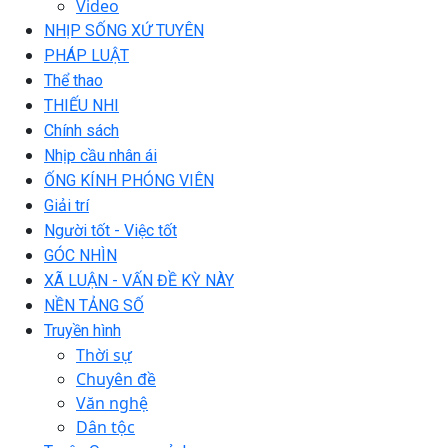
Video
NHỊP SỐNG XỨ TUYÊN
PHÁP LUẬT
Thể thao
THIẾU NHI
Chính sách
Nhịp cầu nhân ái
ỐNG KÍNH PHÓNG VIÊN
Giải trí
Người tốt - Việc tốt
GÓC NHÌN
XÃ LUẬN - VẤN ĐỀ KỲ NÀY
NỀN TẢNG SỐ
Truyền hình
Thời sự
Chuyên đề
Văn nghệ
Dân tộc