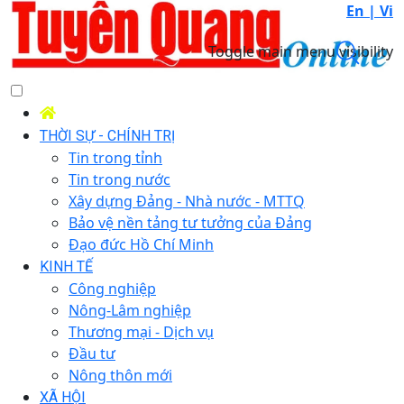
En |
Vi
Toggle main menu visibility
THỜI SỰ - CHÍNH TRỊ
Tin trong tỉnh
Tin trong nước
Xây dựng Đảng - Nhà nước - MTTQ
Bảo vệ nền tảng tư tưởng của Đảng
Đạo đức Hồ Chí Minh
KINH TẾ
Công nghiệp
Nông-Lâm nghiệp
Thương mại - Dịch vụ
Đầu tư
Nông thôn mới
XÃ HỘI