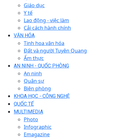
Giáo dục
Y tế
Lao động - việc làm
Cải cách hành chính
VĂN HÓA
Tinh hoa văn hóa
Đất và người Tuyên Quang
Ẩm thực
AN NINH - QUỐC PHÒNG
An ninh
Quân sự
Biên phòng
KHOA HỌC - CÔNG NGHỆ
QUỐC TẾ
MULTIMEDIA
Photo
Infographic
Emagazine